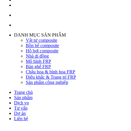
DANH MỤC SẢN PHẨM
Vật tư composite
Bồn bể composite
Hồ bơi composite
Nhà di động
Mô hình FRP
Bàn ghế FRP
Chậu hoa & bình hoa FRP
Điêu khắc & Trang trí FRP
Sản phẩm công nghiệp
Trang chủ
Sản phẩm
Dịch vụ
Tư vấn
Dự án
Liên hệ