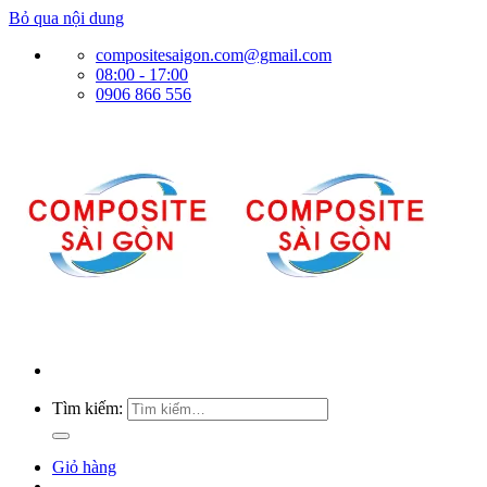
Bỏ qua nội dung
compositesaigon.com@gmail.com
08:00 - 17:00
0906 866 556
Tìm kiếm:
Giỏ hàng