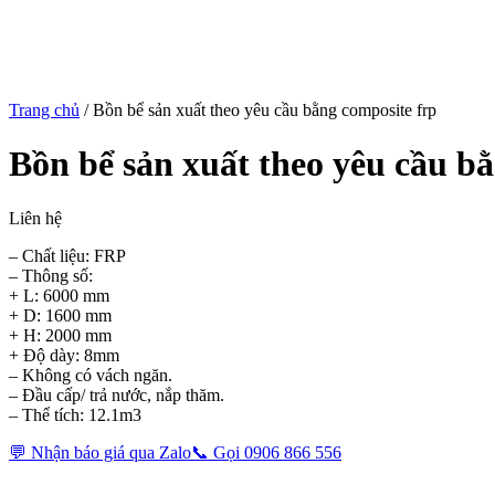
Trang chủ
/
Bồn bể sản xuất theo yêu cầu bằng composite frp
Bồn bể sản xuất theo yêu cầu b
Liên hệ
– Chất liệu: FRP
– Thông số:
+ L: 6000 mm
+ D: 1600 mm
+ H: 2000 mm
+ Độ dày: 8mm
– Không có vách ngăn.
– Đầu cấp/ trả nước, nắp thăm.
– Thể tích: 12.1m3
💬 Nhận báo giá qua Zalo
📞 Gọi 0906 866 556