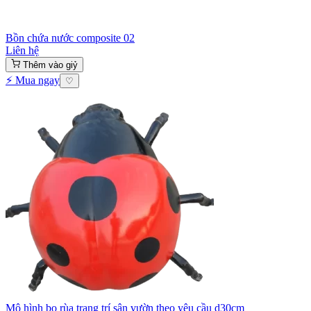
Bồn chứa nước composite 02
Liên hệ
Thêm vào giỷ
⚡ Mua ngay
♡
Mô hình bọ rùa trang trí sân vườn theo yêu cầu d30cm