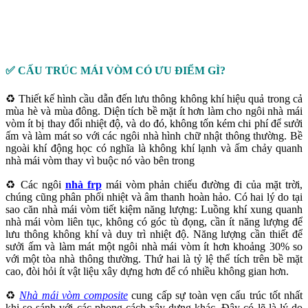
✅ CẤU TRÚC MÁI VÒM CÓ ƯU ĐIỂM GÌ?
♻️ Thiết kế hình cầu dẫn đến lưu thông không khí hiệu quả trong cả
mùa hè và mùa đông. Diện tích bề mặt ít hơn làm cho ngôi nhà mái
vòm ít bị thay đổi nhiệt độ, và do đó, không tốn kém chi phí để sưởi
ấm và làm mát so với các ngôi nhà hình chữ nhật thông thường. Bề
ngoài khí động học có nghĩa là không khí lạnh và ấm chảy quanh
nhà mái vòm thay vì buộc nó vào bên trong
♻️ Các ngôi
nhà frp
mái vòm phản chiếu đường đi của mặt trời,
chúng cũng phân phối nhiệt và âm thanh hoàn hảo. Có hai lý do tại
sao căn nhà mái vòm tiết kiệm năng lượng: Luồng khí xung quanh
nhà mái vòm liên tục, không có góc tù đọng, cần ít năng lượng để
lưu thông không khí và duy trì nhiệt độ. Năng lượng cần thiết để
sưởi ấm và làm mát một ngôi nhà mái vòm ít hơn khoảng 30% so
với một tòa nhà thông thường. Thứ hai là tỷ lệ thể tích trên bề mặt
cao, đòi hỏi ít vật liệu xây dựng hơn để có nhiều không gian hơn.
♻️
Nhà mái vòm composite
cung cấp sự toàn vẹn cấu trúc tốt nhất
khi so sánh với các phong cách xây dựng khác. Đây có lẽ là lý do