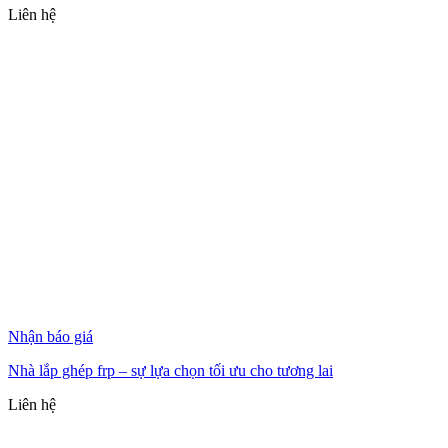
Liên hệ
Nhận báo giá
Nhà lắp ghép frp – sự lựa chọn tối ưu cho tương lai
Liên hệ