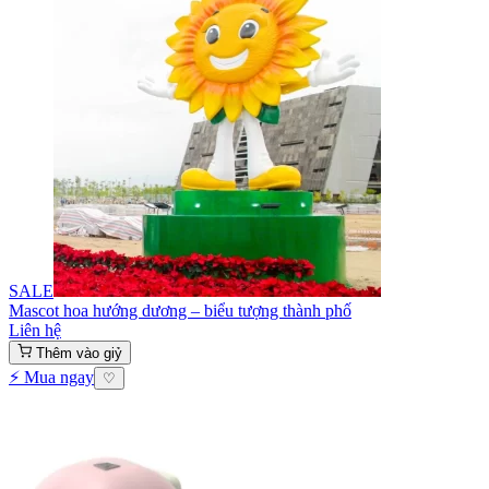
SALE
Mascot hoa hướng dương – biểu tượng thành phố
Liên hệ
Thêm vào giỷ
⚡ Mua ngay
♡