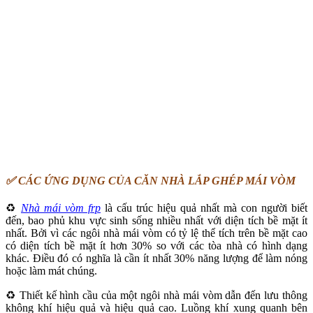
✅ CÁC ỨNG DỤNG CỦA CĂN NHÀ LẮP GHÉP MÁI VÒM
♻️
Nhà mái vòm frp
là cấu trúc hiệu quả nhất mà con người biết
đến, bao phủ khu vực sinh sống nhiều nhất với diện tích bề mặt ít
nhất. Bởi vì các ngôi nhà mái vòm có tỷ lệ thể tích trên bề mặt cao
có diện tích bề mặt ít hơn 30% so với các tòa nhà có hình dạng
khác. Điều đó có nghĩa là cần ít nhất 30% năng lượng để làm nóng
hoặc làm mát chúng.
♻️ Thiết kế hình cầu của một ngôi nhà mái vòm dẫn đến lưu thông
không khí hiệu quả và hiệu quả cao. Luồng khí xung quanh bên