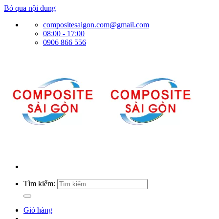
Bỏ qua nội dung
compositesaigon.com@gmail.com
08:00 - 17:00
0906 866 556
Tìm kiếm:
Giỏ hàng