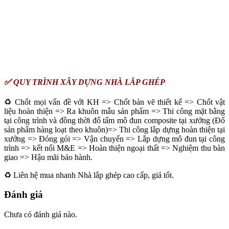
✅ QUY TRÌNH XÂY DỰNG NHÀ LẮP GHÉP
♻️ Chốt mọi vấn đề với KH => Chốt bản vẽ thiết kế => Chốt vật
liệu hoàn thiện => Ra khuôn mẫu sản phẩm => Thi công mặt bằng
tại công trình và đồng thời đổ tấm mô đun composite tại xưởng (Đổ
sản phẩm hàng loạt theo khuôn)=> Thi công lắp dựng hoàn thiện tại
xưởng => Đóng gói => Vận chuyển => Lắp dựng mô đun tại công
trình => kết nối M&E => Hoàn thiện ngoại thất => Nghiệm thu bàn
giao => Hậu mãi bảo hành.
♻️ Liên hệ mua nhanh Nhà lắp ghép cao cấp, giá tốt.
Đánh giá
Chưa có đánh giá nào.