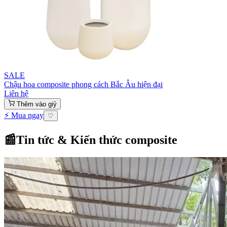
SALE
Chậu hoa composite phong cách Bắc Âu hiện đại
Liên hệ
Thêm vào giỷ
⚡ Mua ngay
♡
📰
Tin tức & Kiến thức composite