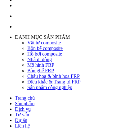
DANH MỤC SẢN PHẨM
Vật tư composite
Bồn bể composite
Hồ bơi composite
Nhà di động
Mô hình FRP
Bàn ghế FRP
Chậu hoa & bình hoa FRP
Điêu khắc & Trang trí FRP
Sản phẩm công nghiệp
Trang chủ
Sản phẩm
Dịch vụ
Tư vấn
Dự án
Liên hệ