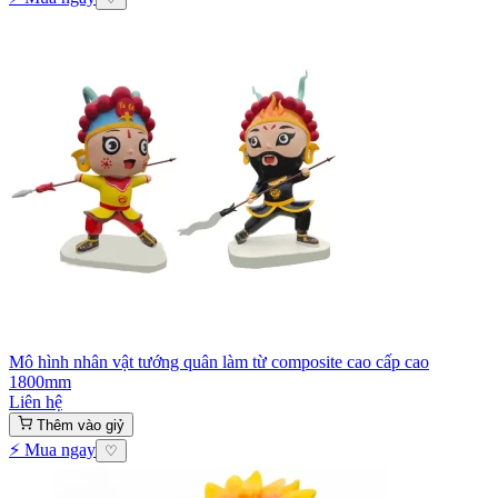
Mô hình nhân vật tướng quân làm từ composite cao cấp cao
1800mm
Liên hệ
Thêm vào giỷ
⚡ Mua ngay
♡