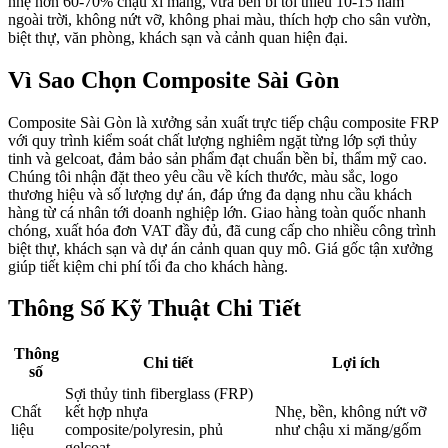
nhẹ hơn 60-70% chậu xi măng, vừa bền bỉ tối thiểu 10-15 năm
ngoài trời, không nứt vỡ, không phai màu, thích hợp cho sân vườn,
biệt thự, văn phòng, khách sạn và cảnh quan hiện đại.
Vì Sao Chọn Composite Sài Gòn
Composite Sài Gòn là xưởng sản xuất trực tiếp chậu composite FRP
với quy trình kiểm soát chất lượng nghiêm ngặt từng lớp sợi thủy
tinh và gelcoat, đảm bảo sản phẩm đạt chuẩn bền bỉ, thẩm mỹ cao.
Chúng tôi nhận đặt theo yêu cầu về kích thước, màu sắc, logo
thương hiệu và số lượng dự án, đáp ứng đa dạng nhu cầu khách
hàng từ cá nhân tới doanh nghiệp lớn. Giao hàng toàn quốc nhanh
chóng, xuất hóa đơn VAT đầy đủ, đã cung cấp cho nhiều công trình
biệt thự, khách sạn và dự án cảnh quan quy mô. Giá gốc tận xưởng
giúp tiết kiệm chi phí tối đa cho khách hàng.
Thông Số Kỹ Thuật Chi Tiết
Thông
Chi tiết
Lợi ích
số
Sợi thủy tinh fiberglass (FRP)
Chất
kết hợp nhựa
Nhẹ, bền, không nứt vỡ
liệu
composite/polyresin, phủ
như chậu xi măng/gốm
gelcoat