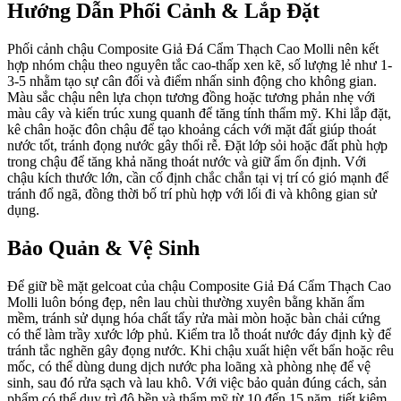
Hướng Dẫn Phối Cảnh & Lắp Đặt
Phối cảnh chậu Composite Giả Đá Cẩm Thạch Cao Molli nên kết
hợp nhóm chậu theo nguyên tắc cao-thấp xen kẽ, số lượng lẻ như 1-
3-5 nhằm tạo sự cân đối và điểm nhấn sinh động cho không gian.
Màu sắc chậu nên lựa chọn tương đồng hoặc tương phản nhẹ với
màu cây và kiến trúc xung quanh để tăng tính thẩm mỹ. Khi lắp đặt,
kê chân hoặc đôn chậu để tạo khoảng cách với mặt đất giúp thoát
nước tốt, tránh đọng nước gây thối rễ. Đặt lớp sỏi hoặc đất phù hợp
trong chậu để tăng khả năng thoát nước và giữ ẩm ổn định. Với
chậu kích thước lớn, cần cố định chắc chắn tại vị trí có gió mạnh để
tránh đổ ngã, đồng thời bố trí phù hợp với lối đi và không gian sử
dụng.
Bảo Quản & Vệ Sinh
Để giữ bề mặt gelcoat của chậu Composite Giả Đá Cẩm Thạch Cao
Molli luôn bóng đẹp, nên lau chùi thường xuyên bằng khăn ẩm
mềm, tránh sử dụng hóa chất tẩy rửa mài mòn hoặc bàn chải cứng
có thể làm trầy xước lớp phủ. Kiểm tra lỗ thoát nước đáy định kỳ để
tránh tắc nghẽn gây đọng nước. Khi chậu xuất hiện vết bẩn hoặc rêu
mốc, có thể dùng dung dịch nước pha loãng xà phòng nhẹ để vệ
sinh, sau đó rửa sạch và lau khô. Với việc bảo quản đúng cách, sản
phẩm có thể duy trì độ bền và thẩm mỹ từ 10 đến 15 năm, tiết kiệm