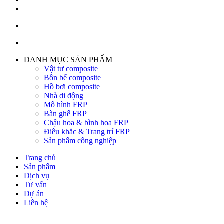
DANH MỤC SẢN PHẨM
Vật tư composite
Bồn bể composite
Hồ bơi composite
Nhà di động
Mô hình FRP
Bàn ghế FRP
Chậu hoa & bình hoa FRP
Điêu khắc & Trang trí FRP
Sản phẩm công nghiệp
Trang chủ
Sản phẩm
Dịch vụ
Tư vấn
Dự án
Liên hệ