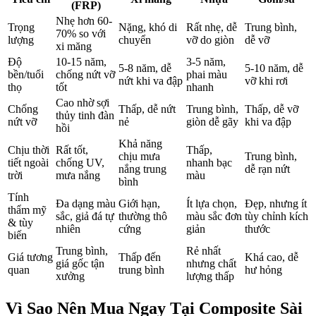
(FRP)
Nhẹ hơn 60-
Trọng
Nặng, khó di
Rất nhẹ, dễ
Trung bình,
70% so với
lượng
chuyển
vỡ do giòn
dễ vỡ
xi măng
Độ
10-15 năm,
3-5 năm,
5-8 năm, dễ
5-10 năm, dễ
bền/tuổi
chống nứt vỡ
phai màu
nứt khi va đập
vỡ khi rơi
thọ
tốt
nhanh
Cao nhờ sợi
Chống
Thấp, dễ nứt
Trung bình,
Thấp, dễ vỡ
thủy tinh đàn
nứt vỡ
nẻ
giòn dễ gãy
khi va đập
hồi
Khả năng
Chịu thời
Rất tốt,
Thấp,
chịu mưa
Trung bình,
tiết ngoài
chống UV,
nhanh bạc
nắng trung
dễ rạn nứt
trời
mưa nắng
màu
bình
Tính
Đa dạng màu
Giới hạn,
Ít lựa chọn,
Đẹp, nhưng ít
thẩm mỹ
sắc, giả đá tự
thường thô
màu sắc đơn
tùy chỉnh kích
& tùy
nhiên
cứng
giản
thước
biến
Trung bình,
Rẻ nhất
Giá tương
Thấp đến
Khá cao, dễ
giá gốc tận
nhưng chất
quan
trung bình
hư hỏng
xưởng
lượng thấp
Vì Sao Nên Mua Ngay Tại Composite Sài