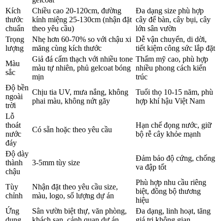
Kích
Chiều cao 20-120cm, đường
Đa dạng size phù hợp
thước
kính miệng 25-130cm (nhận đặt
cây để bàn, cây bụi, cây
chuẩn
theo yêu cầu)
lớn sân vườn
Trọng
Nhẹ hơn 60-70% so với chậu xi
Dễ vận chuyển, di dời,
lượng
măng cùng kích thước
tiết kiệm công sức lắp đặt
Giả đá cẩm thạch với nhiều tone
Thẩm mỹ cao, phù hợp
Màu
màu tự nhiên, phủ gelcoat bóng
nhiều phong cách kiến
sắc
mịn
trúc
Độ bền
Chịu tia UV, mưa nắng, không
Tuổi thọ 10-15 năm, phù
ngoài
phai màu, không nứt gãy
hợp khí hậu Việt Nam
trời
Lỗ
thoát
Hạn chế đọng nước, giữ
Có sẵn hoặc theo yêu cầu
nước
bộ rễ cây khỏe mạnh
đáy
Độ dày
Đảm bảo độ cứng, chống
thành
3-5mm tùy size
va đập tốt
chậu
Phù hợp nhu cầu riêng
Tùy
Nhận đặt theo yêu cầu size,
biệt, đồng bộ thương
chỉnh
màu, logo, số lượng dự án
hiệu
Ứng
Sân vườn biệt thự, văn phòng,
Đa dạng, linh hoạt, tăng
dụng
khách sạn, cảnh quan dự án
giá trị không gian