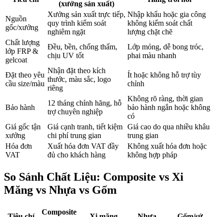
(xưởng sản xuất)
Xưởng sản xuất trực tiếp,
Nhập khẩu hoặc gia công
Nguồn
quy trình kiểm soát
không kiểm soát chất
gốc/xưởng
nghiêm ngặt
lượng chặt chẽ
Chất lượng
Đều, bền, chống thấm,
Lớp mỏng, dễ bong tróc,
lớp FRP &
chịu UV tốt
phai màu nhanh
gelcoat
Nhận đặt theo kích
Đặt theo yêu
Ít hoặc không hỗ trợ tùy
thước, màu sắc, logo
cầu size/màu
chỉnh
riêng
Không rõ ràng, thời gian
12 tháng chính hãng, hỗ
Bảo hành
bảo hành ngắn hoặc không
trợ chuyên nghiệp
có
Giá gốc tận
Giá cạnh tranh, tiết kiệm
Giá cao do qua nhiều khâu
xưởng
chi phí trung gian
trung gian
Hóa đơn
Xuất hóa đơn VAT đầy
Không xuất hóa đơn hoặc
VAT
đủ cho khách hàng
không hợp pháp
So Sánh Chất Liệu: Composite vs Xi
Măng vs Nhựa vs Gốm
Composite
Tiêu chí
Xi măng
Nhựa
Gốm/sứ