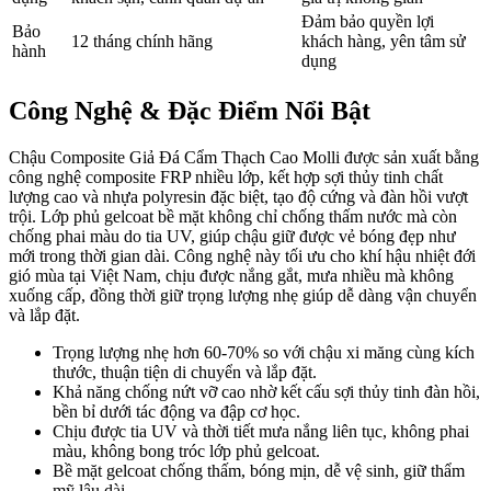
Đảm bảo quyền lợi
Bảo
12 tháng chính hãng
khách hàng, yên tâm sử
hành
dụng
Công Nghệ & Đặc Điểm Nổi Bật
Chậu Composite Giả Đá Cẩm Thạch Cao Molli được sản xuất bằng
công nghệ composite FRP nhiều lớp, kết hợp sợi thủy tinh chất
lượng cao và nhựa polyresin đặc biệt, tạo độ cứng và đàn hồi vượt
trội. Lớp phủ gelcoat bề mặt không chỉ chống thấm nước mà còn
chống phai màu do tia UV, giúp chậu giữ được vẻ bóng đẹp như
mới trong thời gian dài. Công nghệ này tối ưu cho khí hậu nhiệt đới
gió mùa tại Việt Nam, chịu được nắng gắt, mưa nhiều mà không
xuống cấp, đồng thời giữ trọng lượng nhẹ giúp dễ dàng vận chuyển
và lắp đặt.
Trọng lượng nhẹ hơn 60-70% so với chậu xi măng cùng kích
thước, thuận tiện di chuyển và lắp đặt.
Khả năng chống nứt vỡ cao nhờ kết cấu sợi thủy tinh đàn hồi,
bền bỉ dưới tác động va đập cơ học.
Chịu được tia UV và thời tiết mưa nắng liên tục, không phai
màu, không bong tróc lớp phủ gelcoat.
Bề mặt gelcoat chống thấm, bóng mịn, dễ vệ sinh, giữ thẩm
mỹ lâu dài.