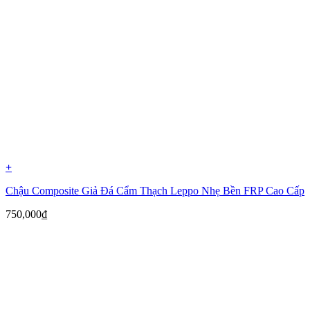
+
Chậu Composite Giả Đá Cẩm Thạch Leppo Nhẹ Bền FRP Cao Cấp
750,000
₫