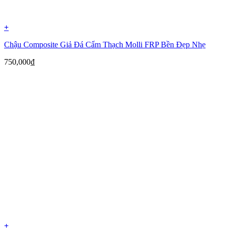
+
Chậu Composite Giả Đá Cẩm Thạch Molli FRP Bền Đẹp Nhẹ
750,000
₫
+