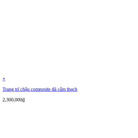
+
Trang trí chậu composite đá cẩm thạch
2,300,000
₫