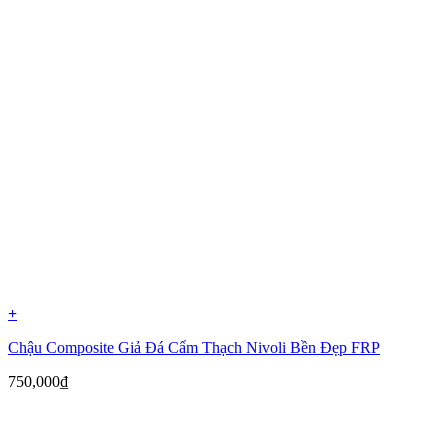
+
Chậu Composite Giả Đá Cẩm Thạch Nivoli Bền Đẹp FRP
750,000
₫