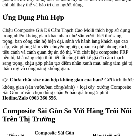
chi phí thay thế và bảo trì cho người dùng.
Ứng Dụng Phù Hợp
Chậu Composite Giả Đá Cẩm Thạch Cao Molli thích hợp sử dụng
trong nhiều không gian khác nhau như sân vườn biệt thự sang
trọng, ban công căn hộ hiện đại, sảnh và hành lang khách sạn cao
cấp, văn phòng làm việc chuyên nghiệp, quán cà phê phong cách,
tiểu cảnh và cảnh quan dự án đô thị. Với chất liệu composite FRP
bền bỉ, khả năng chịu thời tiết tốt cùng thiết kế giả đá cẩm thạch
sang trọng, chậu góp phần tạo điểm nhấn xanh mát, nâng tầm giá trị
thẩm mỹ và công năng không gian.
👉
Chưa chắc size nào hợp không gian của bạn?
Gửi kích thước
không gian (sân vườn/ban công/sảnh) + loại cây, xưởng Composite
Sài Gòn tư vấn chọn đúng chậu & báo giá trong 5 phút —
Hotline/Zalo 0903 366 556
.
Composite Sài Gòn So Với Hàng Trôi Nổi
Trên Thị Trường
Composite Sài Gòn
Tiêu chí
Hàng trôi nổi