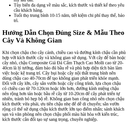
Tùy biến đa dạng về màu sắc, kích thước và thiết kế theo yêu
cầu khách hàng.
Tuổi thọ trung bình 10-15 năm, tiết kiệm chi phí thay thế, bảo
trì.
Hướng Dẫn Chọn Đúng Size & Mẫu Theo
Cây Và Không Gian
Khi chọn chậu cho cây cảnh, chiều cao và đường kính chậu cần phù
hợp với kích thước cây và không gian sử dụng. Với cây để bàn hoặc
cây nhỏ, chậu Composite Giả Đá Cẩm Thạch Cao Molli cao từ 20-
40cm là lý tưởng, đảm bảo đủ bầu rễ và phù hợp diện tích bàn làm
việc hoặc kệ trang trí. Cây bụi hoặc cây nội thất trung bình nên
dùng chậu cao 40-70cm để tạo không gian phát triển khỏe mạnh.
Đối với cây lớn, cây sân vườn hoặc cây công trình, lựa chọn chậu
có chiều cao từ 70-120cm hoặc lớn hơn, đường kính miệng chậu
nên rộng hơn tán hoặc bầu rễ cây từ 10-20cm để cây phát triển tự
nhiên, tránh bó hẹp bộ rễ. Không gian ban công nhỏ nên chọn chậu
kích thước vừa phải, ưu tiên chậu nhẹ để dễ di chuyển; sân vườn
rộng có thể sử dụng chậu kích thước lớn tạo điểm nhấn; sảnh khách
sạn và văn phòng nên chọn chậu phối màu hài hòa với kiến trúc,
kích thước cân đối tạo sự sang trọng, chuyên nghiệp.