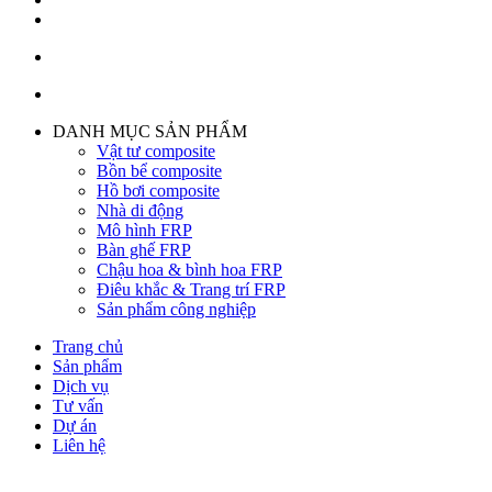
DANH MỤC SẢN PHẨM
Vật tư composite
Bồn bể composite
Hồ bơi composite
Nhà di động
Mô hình FRP
Bàn ghế FRP
Chậu hoa & bình hoa FRP
Điêu khắc & Trang trí FRP
Sản phẩm công nghiệp
Trang chủ
Sản phẩm
Dịch vụ
Tư vấn
Dự án
Liên hệ