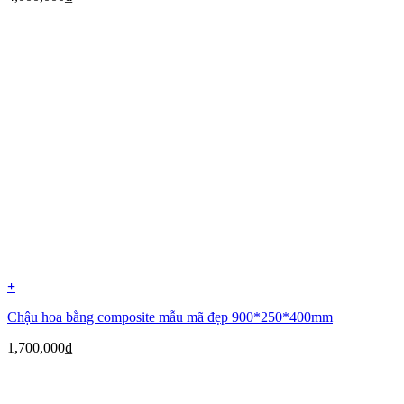
+
Chậu hoa bằng composite mẫu mã đẹp 900*250*400mm
1,700,000
₫