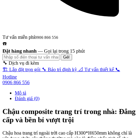
Tư vấn miễn phí
0906 866 556
☎️
Đặt hàng nhanh
—
Gọi lại trong 15 phút
GẻI
🔧 Dịch vụ đi kèm
🏗️
Lắp đặt trọn gói
🔧
Bảo trì định kỳ
📐
Tư vấn thiết kế
📞
Hotline
0906 866 556
Mô tả
Đánh giá (0)
Chậu composite trang trí trong nhà: Đẳng
cấp và bền bỉ vượt trội
Chậu hoa trang trí ngoài trời cao cấp H300*H650mm không chỉ là