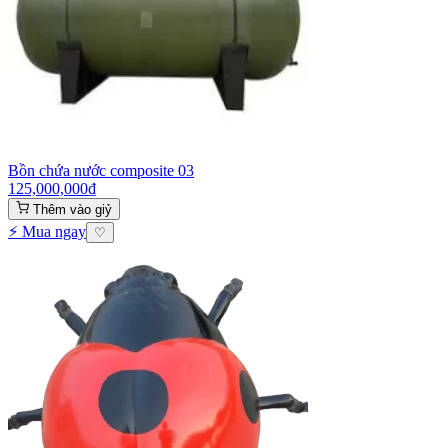
Bồn chứa nước composite 03
125,000,000
₫
Thêm vào giỷ
⚡ Mua ngay
♡