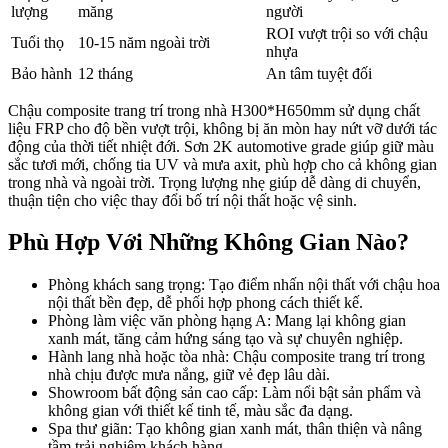
lượng
măng
người
ROI vượt trội so với chậu
Tuổi thọ
10-15 năm ngoài trời
nhựa
Bảo hành
12 tháng
An tâm tuyệt đối
Chậu composite trang trí trong nhà H300*H650mm sử dụng chất
liệu FRP cho độ bền vượt trội, không bị ăn mòn hay nứt vỡ dưới tác
động của thời tiết nhiệt đới. Sơn 2K automotive grade giúp giữ màu
sắc tươi mới, chống tia UV và mưa axit, phù hợp cho cả không gian
trong nhà và ngoài trời. Trọng lượng nhẹ giúp dễ dàng di chuyển,
thuận tiện cho việc thay đổi bố trí nội thất hoặc vệ sinh.
Phù Hợp Với Những Không Gian Nào?
Phòng khách sang trọng: Tạo điểm nhấn nội thất với chậu hoa
nội thất bền đẹp, dễ phối hợp phong cách thiết kế.
Phòng làm việc văn phòng hạng A: Mang lại không gian
xanh mát, tăng cảm hứng sáng tạo và sự chuyên nghiệp.
Hành lang nhà hoặc tòa nhà: Chậu composite trang trí trong
nhà chịu được mưa nắng, giữ vẻ đẹp lâu dài.
Showroom bất động sản cao cấp: Làm nổi bật sản phẩm và
không gian với thiết kế tinh tế, màu sắc đa dạng.
Spa thư giãn: Tạo không gian xanh mát, thân thiện và nâng
tầm trải nghiệm khách hàng.