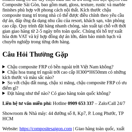
Composite Sài Gòn, bao gồm matt, gloss, texture, rustic và marble
finishes phù hợp với phong cách nội thất. Kích thước chậu
composite trang trí trong nhà có thể được điều chỉnh theo yêu cầu
dự án, đáp ứng đa dạng nhu cầu của resort, khách sạn, văn phòng
cao cấp. Quy trình đặt hàng nhanh chóng, sản xuất tại chỗ với thời
gian giao hàng từ 2-5 ngày trên toàn quốc. Chúng tôi hỗ trợ xuất
hóa đơn VAT và ký hợp đồng dự án lớn, đảm bảo minh bạch và
chuyên nghiệp trong từng đơn hàng.
Câu Hỏi Thường Gặp
Chậu composite FRP có bền ngoài trời Việt Nam không?
Chậu hoa trang trí ngoài trời cao cấp H300*H650mm có những
kích thước và màu sắc nào?
So với chậu đất nung, chậu xi măng, chậu composite FRP có ưu
điểm gì?
Đặt hàng như thế nào? Có giao hàng toàn quốc không?
Liên hệ tư vấn miễn phí:
Hotline
0909 653 337
– Zalo/Call 24/7
Showroom & Nhà máy: 44 đường số 8, Kp7, P. Long Phước, TP
HCM
Website:
https://compositesaigon.com
| Giao hàng toàn quốc, xuất