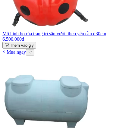
Mô hình bọ rùa trang trí sân vườn theo yêu cầu d30cm
6,500,000
₫
Thêm vào giỷ
⚡ Mua ngay
♡