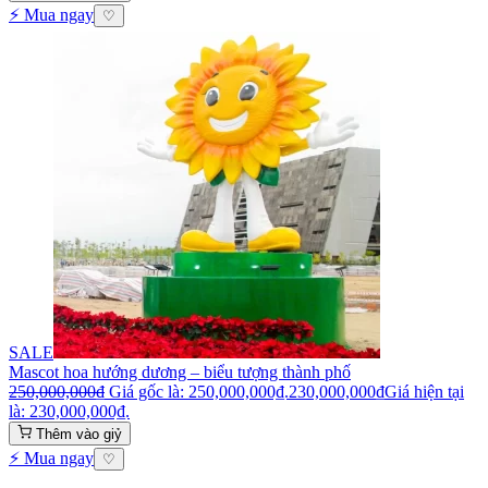
⚡ Mua ngay
♡
SALE
Mascot hoa hướng dương – biểu tượng thành phố
250,000,000
₫
Giá gốc là: 250,000,000₫.
230,000,000
₫
Giá hiện tại
là: 230,000,000₫.
Thêm vào giỷ
⚡ Mua ngay
♡