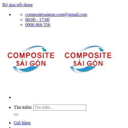
Bỏ qua nội dung
compositesaigon.com@gmail.com
08:00 - 17:00
0906 866 556
Tìm kiếm:
Giỏ hàng