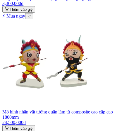
3,300,000
₫
Thêm vào giỷ
⚡ Mua ngay
♡
Mô hình nhân vật tướng quân làm từ composite cao cấp cao
1800mm
24,500,000
₫
Thêm vào giỷ