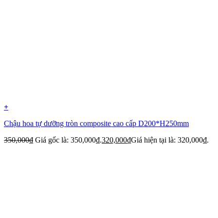
+
Chậu hoa tự dưỡng tròn composite cao cấp D200*H250mm
350,000
₫
Giá gốc là: 350,000₫.
320,000
₫
Giá hiện tại là: 320,000₫.