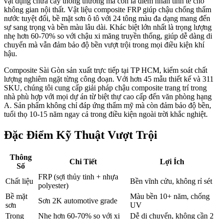
vật dụng chứa cây thông thường mà còn là điểm nhấn tinh tế cho
không gian nội thất. Vật liệu composite FRP giúp chậu chống thấm
nước tuyệt đối, bề mặt sơn ô tô với 24 tông màu đa dạng mang đến
sự sang trọng và bền màu lâu dài. Khác biệt lớn nhất là trọng lượng
nhẹ hơn 60-70% so với chậu xi măng truyền thống, giúp dễ dàng di
chuyển mà vẫn đảm bảo độ bền vượt trội trong mọi điều kiện khí
hậu.
Composite Sài Gòn sản xuất trực tiếp tại TP HCM, kiểm soát chất
lượng nghiêm ngặt từng công đoạn. Với hơn 45 mẫu thiết kế và 311
SKU, chúng tôi cung cấp giải pháp chậu composite trang trí trong
nhà phù hợp với mọi dự án từ biệt thự cao cấp đến văn phòng hạng
A. Sản phẩm không chỉ đáp ứng thẩm mỹ mà còn đảm bảo độ bền,
tuổi thọ 10-15 năm ngay cả trong điều kiện ngoài trời khắc nghiệt.
Đặc Điểm Kỹ Thuật Vượt Trội
Thông
Chi Tiết
Lợi Ích
Số
FRP (sợi thủy tinh + nhựa
Chất liệu
Bền vĩnh cửu, không rỉ sét
polyester)
Bề mặt
Màu bền 10+ năm, chống
Sơn 2K automotive grade
sơn
UV
Trọng
Nhẹ hơn 60-70% so với xi
Dễ di chuyển, không cần 2