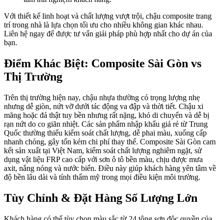
Với thiết kế linh hoạt và chất lượng vượt trội, chậu composite trang
trí trong nhà là lựa chọn tối ưu cho nhiều không gian khác nhau.
Liên hệ ngay để được tư vấn giải pháp phù hợp nhất cho dự án của
bạn.
Điểm Khác Biệt: Composite Sài Gòn vs
Thị Trường
Trên thị trường hiện nay, chậu nhựa thường có trọng lượng nhẹ
nhưng dễ giòn, nứt vỡ dưới tác động va đập và thời tiết. Chậu xi
măng hoặc đá thật tuy bền nhưng rất nặng, khó di chuyển và dễ bị
rạn nứt do co giãn nhiệt. Các sản phẩm nhập khẩu giá rẻ từ Trung
Quốc thường thiếu kiểm soát chất lượng, dễ phai màu, xuống cấp
nhanh chóng, gây tốn kém chi phí thay thế. Composite Sài Gòn cam
kết sản xuất tại Việt Nam, kiểm soát chất lượng nghiêm ngặt, sử
dụng vật liệu FRP cao cấp với sơn ô tô bền màu, chịu được mưa
axit, nắng nóng và nước biển. Điều này giúp khách hàng yên tâm về
độ bền lâu dài và tính thẩm mỹ trong mọi điều kiện môi trường.
Tùy Chỉnh & Đặt Hàng Số Lượng Lớn
Khách hàng có thể tùy chọn màu sắc từ 24 tông sơn độc quyền của