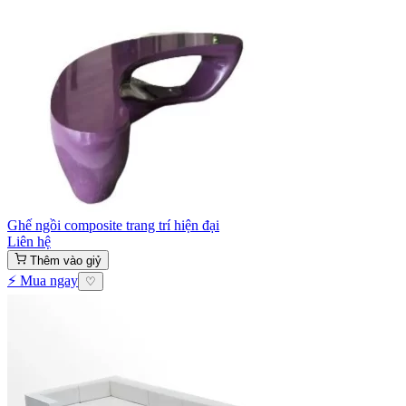
Ghế ngồi composite trang trí hiện đại
Liên hệ
Thêm vào giỷ
⚡ Mua ngay
♡