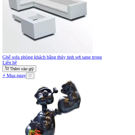
Ghế sofa phòng khách bằng thủy tinh sợi sang trọng
Liên hệ
Thêm vào giỷ
⚡ Mua ngay
♡