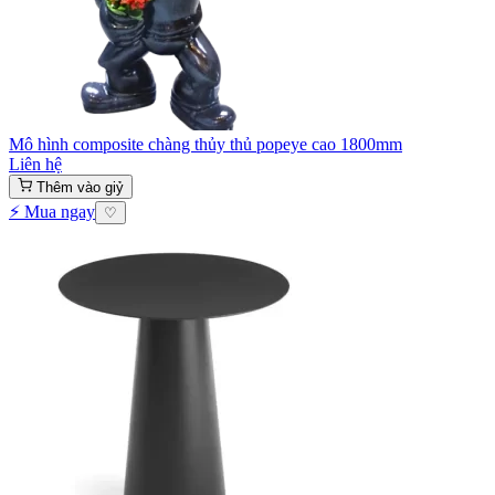
Mô hình composite chàng thủy thủ popeye cao 1800mm
Liên hệ
Thêm vào giỷ
⚡ Mua ngay
♡