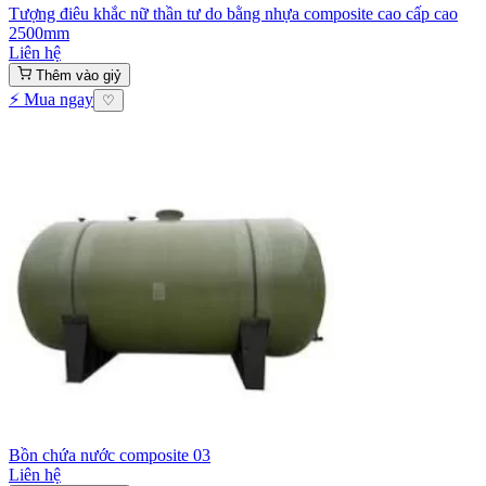
Tượng điêu khắc nữ thần tư do bằng nhựa composite cao cấp cao
2500mm
Liên hệ
Thêm vào giỷ
⚡ Mua ngay
♡
Bồn chứa nước composite 03
Liên hệ