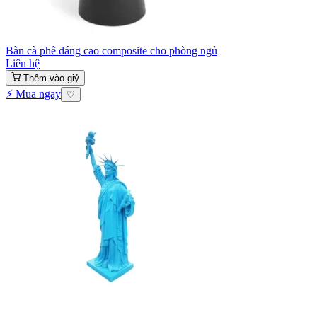
Bàn cà phê dáng cao composite cho phòng ngủ
Liên hệ
Thêm vào giỷ
⚡ Mua ngay
♡