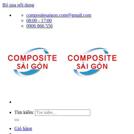
Bỏ qua nội dung
compositesaigon.com@gmail.com
08:00 - 17:00
0906 866 556
Tìm kiếm:
Giỏ hàng