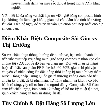
nguyên hình dạng và màu sắc dù đặt trong môi trường khắc
nghiệt.
Với thiết kế đa năng và chất liệu ưu việt, ghế băng composite hình
kẹo không chỉ làm đẹp không gian mà còn đảm bảo tính bền vững
lâu dài. Liên hệ ngay để được tư vấn lựa chọn phù hợp nhất cho dự
án của bạn.
Điểm Khác Biệt: Composite Sài Gòn vs
Thị Trường
So với chậu nhựa thông thường dễ bị nứt vỡ, bạc màu nhanh khi
tiếp xúc trực tiếp với nắng mưa, ghế băng composite hình kẹo của
chúng tôi vượt trội về độ bền và thẩm mỹ. Đối với chậu xi măng
hoặc đá thật, sản phẩm FRP nhẹ hơn 60-70%, giảm chi phí vận
chuyển và nhân công lắp đặt, đồng thời không bị rạn nứt hay thấm
nước. Hàng nhập Trung Quốc giá rẻ thường không đảm bảo tiêu
chuẩn kỹ thuật, dễ bị phai màu, hư hỏng nhanh và không có bảo
hành rõ ràng, gây rủi ro lớn cho người dùng. Composite Sài Gòn
cam kết chất lượng, bảo hành 12 tháng và hỗ trợ kỹ thuật tận nơi,
giúp khách hàng an tâm sử dụng lâu dài.
Tùy Chỉnh & Đặt Hàng Số Lượng Lớn