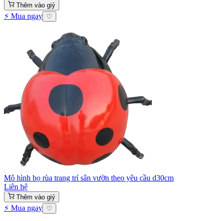
Thêm vào giỷ
⚡ Mua ngay
♡
Mô hình bọ rùa trang trí sân vườn theo yêu cầu d30cm
Liên hệ
Thêm vào giỷ
⚡ Mua ngay
♡