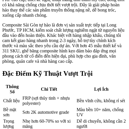
có khả năng chống chịu thời tiết vượt trội. Đây là giải pháp hoàn
hảo thay thế các sản phẩm truyền thống nặng nề, dễ bong tróc,
xuống cấp nhanh chóng.
Composite Sài Gòn tự hào là đơn vị sản xuất trực tiếp tại Long
Phước, TP HCM, kiểm soát chất lượng nghiêm ngặt từ nguyên liệu
đầu vào đến hoàn thiện. Khác biệt với hàng nhập khẩu, chúng tôi
cam kết giao hàng nhanh trong 2-3 ngày, hỗ trợ tùy chỉnh kích
thước và màu sắc theo yêu cầu dự án. Với hơn 45 mẫu thiết kế và
311 SKU, ghế băng composite hình kẹo đảm bảo đáp ứng mọi
phong cách từ cổ điển đến hiện đại, phù hợp cho gia đình, văn
phòng, quán cafe và nhà hàng cao cấp.
Đặc Điểm Kỹ Thuật Vượt Trội
Thông
Chi Tiết
Lợi Ích
Số
FRP (sợi thủy tinh + nhựa
Chất liệu
Bền vĩnh cửu, không rỉ sét
polyester)
Bề mặt
Màu bền 10+ năm, chống
Sơn 2K automotive grade
sơn
UV
Trọng
Nhẹ hơn 60-70% so với xi
Dễ di chuyển, không cần 2
lượng
măng
người