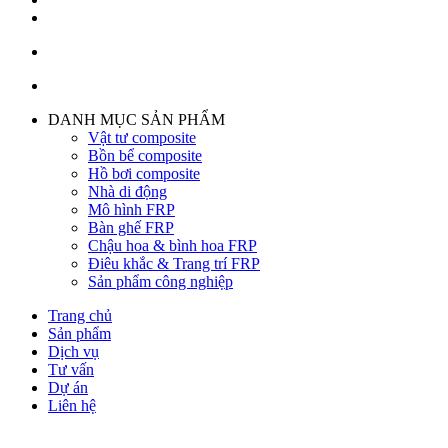
DANH MỤC SẢN PHẨM
Vật tư composite
Bồn bể composite
Hồ bơi composite
Nhà di động
Mô hình FRP
Bàn ghế FRP
Chậu hoa & bình hoa FRP
Điêu khắc & Trang trí FRP
Sản phẩm công nghiệp
Trang chủ
Sản phẩm
Dịch vụ
Tư vấn
Dự án
Liên hệ