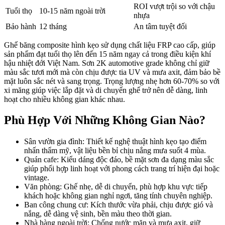
ROI vượt trội so với chậu
Tuổi thọ
10-15 năm ngoài trời
nhựa
Bảo hành
12 tháng
An tâm tuyệt đối
Ghế băng composite hình kẹo sử dụng chất liệu FRP cao cấp, giúp
sản phẩm đạt tuổi thọ lên đến 15 năm ngay cả trong điều kiện khí
hậu nhiệt đới Việt Nam. Sơn 2K automotive grade không chỉ giữ
màu sắc tươi mới mà còn chịu được tia UV và mưa axit, đảm bảo bề
mặt luôn sắc nét và sang trọng. Trọng lượng nhẹ hơn 60-70% so với
xi măng giúp việc lắp đặt và di chuyển ghế trở nên dễ dàng, linh
hoạt cho nhiều không gian khác nhau.
Phù Hợp Với Những Không Gian Nào?
Sân vườn gia đình: Thiết kế nghệ thuật hình kẹo tạo điểm
nhấn thẩm mỹ, vật liệu bền bỉ chịu nắng mưa suốt 4 mùa.
Quán cafe: Kiểu dáng độc đáo, bề mặt sơn đa dạng màu sắc
giúp phối hợp linh hoạt với phong cách trang trí hiện đại hoặc
vintage.
Văn phòng: Ghế nhẹ, dễ di chuyển, phù hợp khu vực tiếp
khách hoặc không gian nghỉ ngơi, tăng tính chuyên nghiệp.
Ban công chung cư: Kích thước vừa phải, chịu được gió và
nắng, dễ dàng vệ sinh, bền màu theo thời gian.
Nhà hàng ngoài trời: Chống nước mặn và mưa axit, giữ