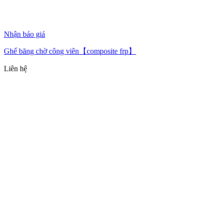
Nhận báo giá
Ghế băng chờ công viên【composite frp】
Liên hệ