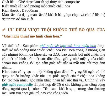
Chất liệu : Ghế được làm từ sợi thủy tinh composite
Kiểu thiết kế : Mô phỏng một chiếc chậu hoa
Kích thước : D3000mm
Màu sắc : đa dạng màu sắc để khách hàng lựa chọn và có thể liên hệ
đặt trước để sản xuất.
✅ ƯU ĐIỂM VƯỢT TRỘI KHÔNG THỂ BỎ QUA CỦA
“Ghế nghệ thuật mô hình chậu hoa.”
Về thiết kế : Sản phẩm
ghế ngồi kết hợp mô hình chậu hoa
được
thiết kế mô phỏng một chiếc “chậu hoa lớn” bên trong là không gian
của những bông hoa khoe sắc và được bao quanh bởi một chiếc ghế
có thiết kế hình tròn hết sức độc đáo, giống như miệng của chiếc
“chậu hoa khổng lồ” tạo cảm giác hết sức lạ mắt thu hút mọi ánh
nhìn…
Hình tròn cũng tạo ra một không gian để những người ngồi có thể
quay nhiều hướng khác nhau ra phía ngoài của “ chậu hoa khổng
lồ” tạo nên nhiều góc nhìn khác nhau hết sức thú vị.. Chính vì vậy
ghế ngồi composite
rất phù hợp để đặt ở các không gian công cộng
đông người qua lại như : Tiền sảnh khách sạn, trung tâm thương
mai, khu vui chơi giải trí, hay các công viên.