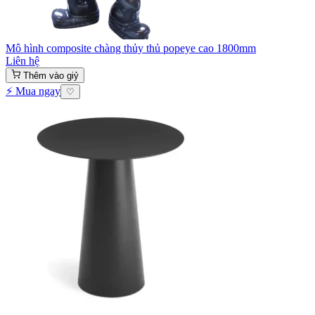
Mô hình composite chàng thủy thủ popeye cao 1800mm
Liên hệ
Thêm vào giỷ
⚡ Mua ngay
♡