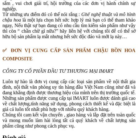
sắm , vui chơi giải trí, hội trường của các đơn vị hành chính sự
nghiệp.
Từ những ưu điểm đó có thể nói rắng :
Ghế nghệ thuật và mô hình
chậu hoa
là một lựa chọn hết sức hợp lý mà bạn có thể tham khảo
ngay, Nếu thật sự bạn đang có nhu cầu tìm kiếm sản phẩm như vậy
thì còn “ chần chừ gì nữa?” hãy liên hệ với chúng tôi để có thể sở
hữu bộ sản phẩm lạ mắt nhưng hết sức độc đáo và mới lạ này…
✅
ĐƠN VỊ CUNG CẤP SẢN PHẨM CHẬU BỒN HOA
COMPOSITE
CÔNG TY CỔ PHẦN ĐẦU TƯ THƯƠNG MẠI IMART
Luôn tự hào là đơn vị cung cấp các loại sản phẩm về nội thất gia
đình, nội thất văn phòng uy tín hàng đầu Việt Nam cũng như đã và
đang khẳng định được thương hiệu của mình trên thị trường quốc tế.
Những sản phẩm được cung cấp tại IMART luôn được đánh giá cao
về chất lượng,tính năng sử dụng, phong cách thiết kế và đặc biệt là
giá cả luôn tốt nhất phù hợp với nhiều quý khách hàng.
Chúng tôi cam kết vận chuyển , giao hàng và lắp đặt trên toàn quốc
và mong muốn làm hài lòng tất cả quý khách về chất lượng sản
phẩm cũng như phong cách phục vụ.
Đánh giá