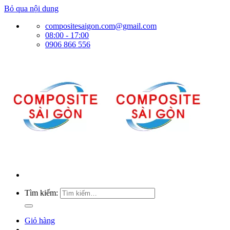
Bỏ qua nội dung
compositesaigon.com@gmail.com
08:00 - 17:00
0906 866 556
Tìm kiếm:
Giỏ hàng