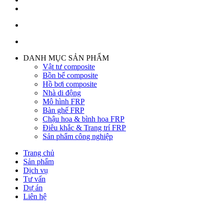
DANH MỤC SẢN PHẨM
Vật tư composite
Bồn bể composite
Hồ bơi composite
Nhà di động
Mô hình FRP
Bàn ghế FRP
Chậu hoa & bình hoa FRP
Điêu khắc & Trang trí FRP
Sản phẩm công nghiệp
Trang chủ
Sản phẩm
Dịch vụ
Tư vấn
Dự án
Liên hệ