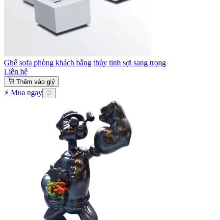
Ghế sofa phòng khách bằng thủy tinh sợi sang trọng
Liên hệ
Thêm vào giỷ
⚡ Mua ngay
♡