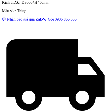
Kích thước: D3000*H450mm
Màu sắc: Trắng
💬 Nhận báo giá qua Zalo
📞 Gọi 0906 866 556