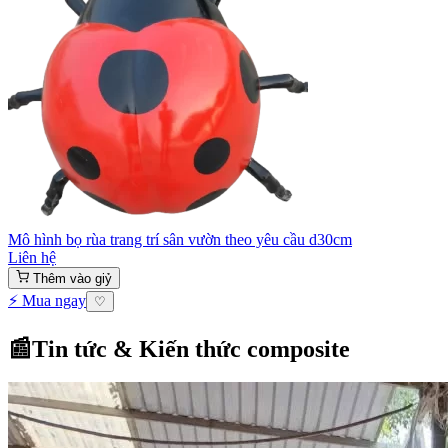
Mô hình bọ rùa trang trí sân vườn theo yêu cầu d30cm
Liên hệ
Thêm vào giỷ
⚡ Mua ngay
♡
📰
Tin tức & Kiến thức composite