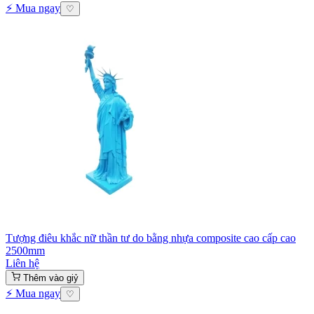
⚡ Mua ngay
♡
Tượng điêu khắc nữ thần tư do bằng nhựa composite cao cấp cao
2500mm
Liên hệ
Thêm vào giỷ
⚡ Mua ngay
♡