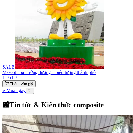
SALE
Mascot hoa hướng dương – biểu tượng thành phố
Liên hệ
Thêm vào giỷ
⚡ Mua ngay
♡
📰
Tin tức & Kiến thức composite