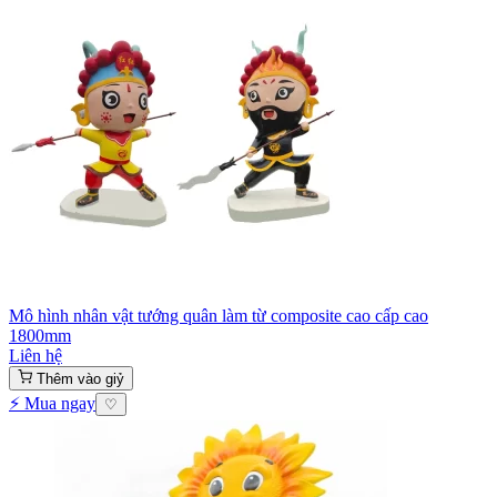
Mô hình nhân vật tướng quân làm từ composite cao cấp cao
1800mm
Liên hệ
Thêm vào giỷ
⚡ Mua ngay
♡