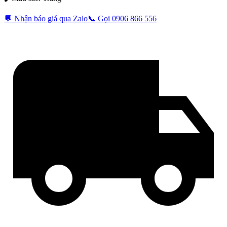
💬 Nhận báo giá qua Zalo
📞 Gọi 0906 866 556