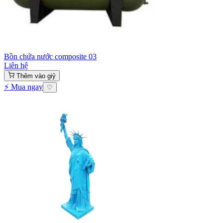
Bồn chứa nước composite 03
Liên hệ
Thêm vào giỷ
⚡ Mua ngay
♡