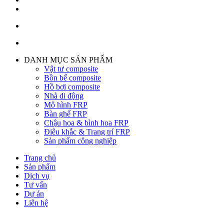
DANH MỤC SẢN PHẨM
Vật tư composite
Bồn bể composite
Hồ bơi composite
Nhà di động
Mô hình FRP
Bàn ghế FRP
Chậu hoa & bình hoa FRP
Điêu khắc & Trang trí FRP
Sản phẩm công nghiệp
Trang chủ
Sản phẩm
Dịch vụ
Tư vấn
Dự án
Liên hệ