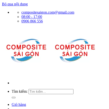
Bỏ qua nội dung
compositesaigon.com@gmail.com
08:00 - 17:00
0906 866 556
Tìm kiếm:
Giỏ hàng