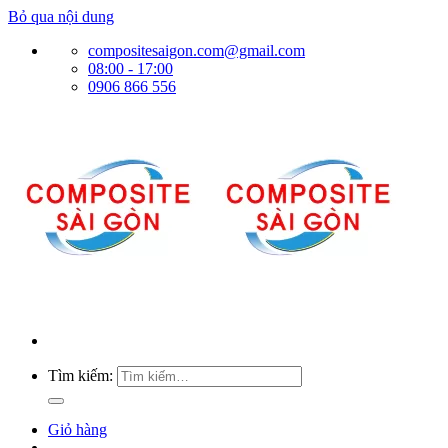
Bỏ qua nội dung
compositesaigon.com@gmail.com
08:00 - 17:00
0906 866 556
Tìm kiếm:
Giỏ hàng