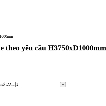
xD1000mm
ite theo yêu cầu H3750xD1000m
 số lượng