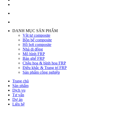
DANH MỤC SẢN PHẨM
Vật tư composite
Bồn bể composite
Hồ bơi composite
Nhà di động
Mô hình FRP
Bàn ghế FRP
Chậu hoa & bình hoa FRP
Điêu khắc & Trang trí FRP
Sản phẩm công nghiệp
Trang chủ
Sản phẩm
Dịch vụ
Tư vấn
Dự án
Liên hệ