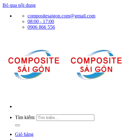
Bỏ qua nội dung
compositesaigon.com@gmail.com
08:00 - 17:00
0906 866 556
Tìm kiếm:
Giỏ hàng