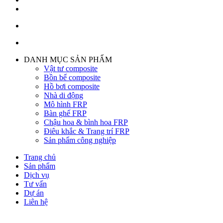
DANH MỤC SẢN PHẨM
Vật tư composite
Bồn bể composite
Hồ bơi composite
Nhà di động
Mô hình FRP
Bàn ghế FRP
Chậu hoa & bình hoa FRP
Điêu khắc & Trang trí FRP
Sản phẩm công nghiệp
Trang chủ
Sản phẩm
Dịch vụ
Tư vấn
Dự án
Liên hệ