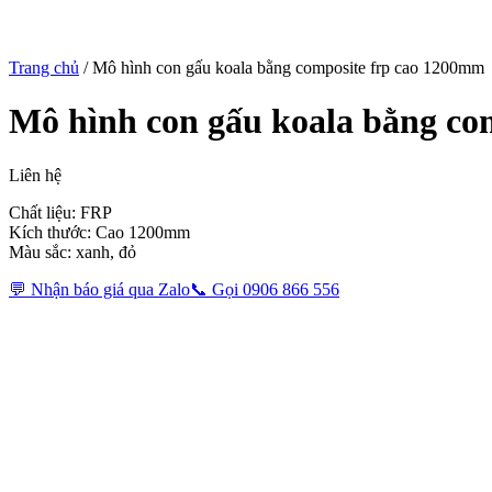
Trang chủ
/
Mô hình con gấu koala bằng composite frp cao 1200mm
Mô hình con gấu koala bằng co
Liên hệ
Chất liệu: FRP
Kích thước: Cao 1200mm
Màu sắc: xanh, đỏ
💬 Nhận báo giá qua Zalo
📞 Gọi 0906 866 556