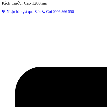
Kích thước: Cao 1200mm
💬 Nhận báo giá qua Zalo
📞 Gọi 0906 866 556