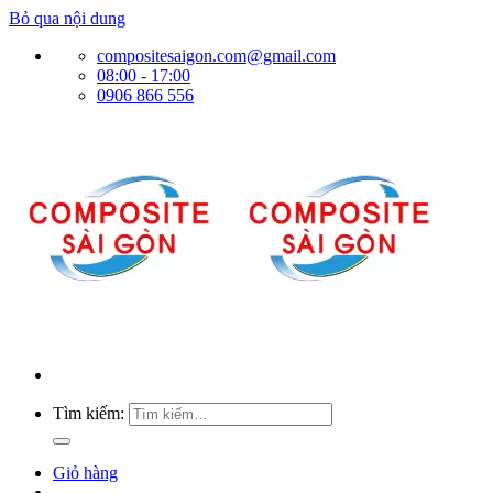
Bỏ qua nội dung
compositesaigon.com@gmail.com
08:00 - 17:00
0906 866 556
Tìm kiếm:
Giỏ hàng