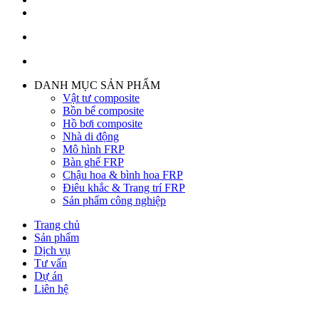
DANH MỤC SẢN PHẨM
Vật tư composite
Bồn bể composite
Hồ bơi composite
Nhà di động
Mô hình FRP
Bàn ghế FRP
Chậu hoa & bình hoa FRP
Điêu khắc & Trang trí FRP
Sản phẩm công nghiệp
Trang chủ
Sản phẩm
Dịch vụ
Tư vấn
Dự án
Liên hệ