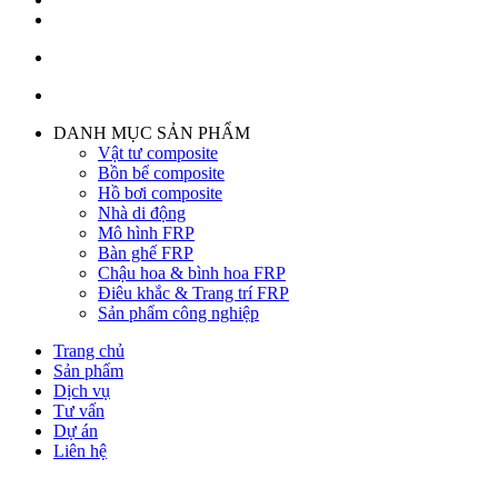
DANH MỤC SẢN PHẨM
Vật tư composite
Bồn bể composite
Hồ bơi composite
Nhà di động
Mô hình FRP
Bàn ghế FRP
Chậu hoa & bình hoa FRP
Điêu khắc & Trang trí FRP
Sản phẩm công nghiệp
Trang chủ
Sản phẩm
Dịch vụ
Tư vấn
Dự án
Liên hệ