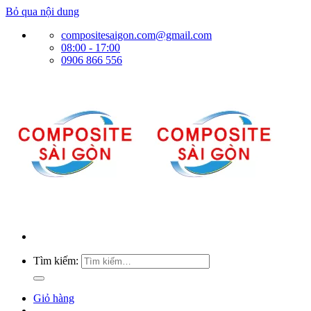
Bỏ qua nội dung
compositesaigon.com@gmail.com
08:00 - 17:00
0906 866 556
Tìm kiếm:
Giỏ hàng