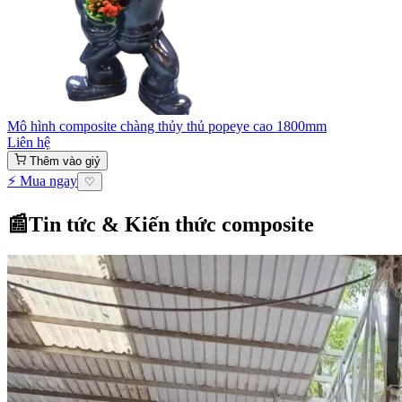
Mô hình composite chàng thủy thủ popeye cao 1800mm
Liên hệ
Thêm vào giỷ
⚡ Mua ngay
♡
📰
Tin tức & Kiến thức composite