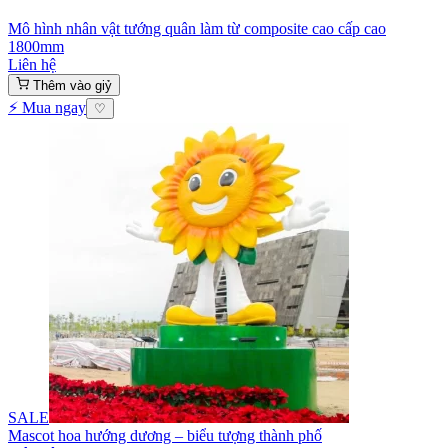
Mô hình nhân vật tướng quân làm từ composite cao cấp cao
1800mm
Liên hệ
Thêm vào giỷ
⚡ Mua ngay
♡
SALE
Mascot hoa hướng dương – biểu tượng thành phố