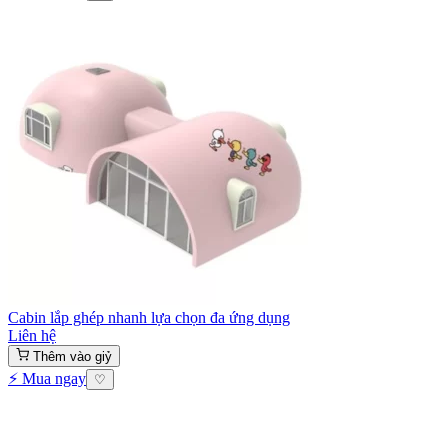
Cabin lắp ghép nhanh lựa chọn đa ứng dụng
Liên hệ
Thêm vào giỷ
⚡ Mua ngay
♡