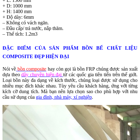
+ L: 1500 mm
+ D: 1000 mm
+ H: 1400 mm
+ Độ dày: 6mm
– Không có vách ngăn.
– Đầu cấp/ trả nước, nắp thăm.
– Thể tích: 1.2m3
ĐẶC ĐIỂM CỦA SẢN PHẨM BỒN BỂ CHẤT LIỆU
COMPOSITE ĐẸP HIỆN ĐẠI
Nói về
bồn composite
hay còn gọi là bồn FRP chúng được sản xuất
dựa theo
dây chuyền hiện đại
từ các quốc gia tiên tiến trên thế giới.
Loại bồn này đa dạng về kích thước, chủng loại được sử dụng cho
nhiều mục đích khác nhau. Tùy yêu cầu khách hàng, ứng với từng
kích cỡ dung tích. Mà bạn nên lựa chọn sao cho phù hợp với nhu
cầu sử dụng của
gia đình, nhà máy, xí nghiệp
.