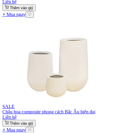
Liên hệ
Thêm vào giỷ
⚡ Mua ngay
♡
SALE
Chậu hoa composite phong cách Bắc Âu hiện đại
Liên hệ
Thêm vào giỷ
⚡ Mua ngay
♡