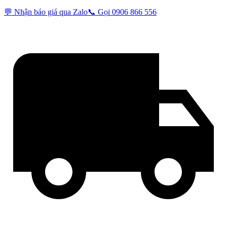
💬 Nhận báo giá qua Zalo
📞 Gọi 0906 866 556