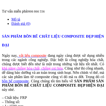
Tư vấn miễn phí
0906 866 556
Mô tả
Đánh giá (0)
SẢN PHẨM BỒN BỂ CHẤT LIỆU COMPOSITE ĐẸP HIỆN
ĐẠI
Ngày nay,
vật liệu composite
đang ngày càng được sử dụng nhiều
trong các ngành công nghiệp. Đặc biệt là công nghiệp hóa chất,
chúng được biết đến như là một trong những vật liệu tốt nhất. Có
khả năng chống hóa chất, chống oxi hóa
. Cũng như thi công nhanh,
dễ dàng bảo dưỡng và an toàn trong sinh hoạt. Nên chính vì thế, mà
các sản phẩm làm từ composite cũng vì đó mà ra đời. Trong đó có
bồn bể composite
. Cùng chúng tôi tìm hiểu về
SẢN PHẨM SẢN
PHẨM BỒN BỂ CHẤT LIỆU COMPOSITE ĐẸP HIỆN ĐẠI
này nhé.
– Chất liệu: FRP
– Thông số: