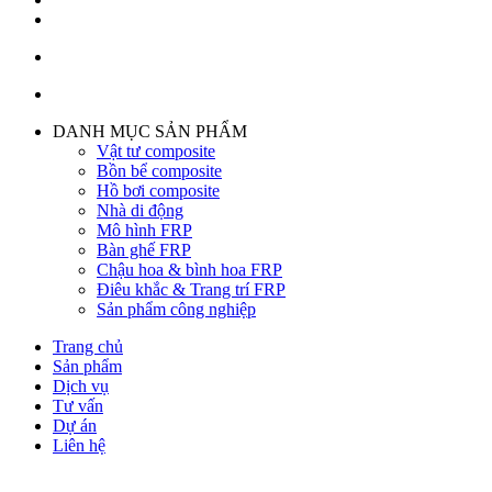
DANH MỤC SẢN PHẨM
Vật tư composite
Bồn bể composite
Hồ bơi composite
Nhà di động
Mô hình FRP
Bàn ghế FRP
Chậu hoa & bình hoa FRP
Điêu khắc & Trang trí FRP
Sản phẩm công nghiệp
Trang chủ
Sản phẩm
Dịch vụ
Tư vấn
Dự án
Liên hệ