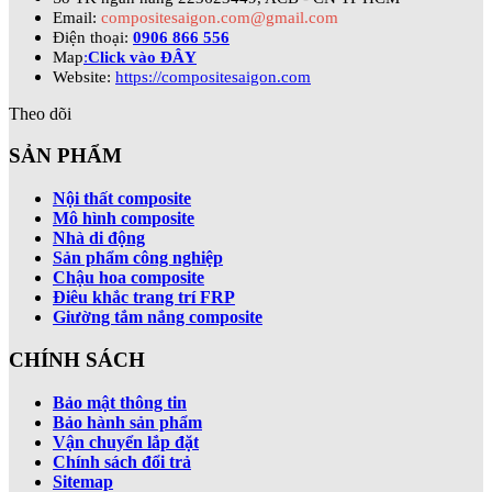
Email:
compositesaigon.com@gmail.com
Điện thoại:
0906 866 556
Map
:
Click vào ĐÂY
Website:
https://compositesaigon.com
Theo dõi
SẢN PHẨM
Nội thất composite
Mô hình composite
Nhà di động
Sản phẩm công nghiệp
Chậu hoa composite
Điêu khắc trang trí FRP
Giường tắm nắng composite
CHÍNH SÁCH
Bảo mật thông tin
Bảo hành sản phẩm
Vận chuyển lắp đặt
Chính sách đổi trả
Sitemap