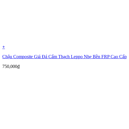
+
Chậu Composite Giả Đá Cẩm Thạch Leppo Nhẹ Bền FRP Cao Cấp
750,000
₫