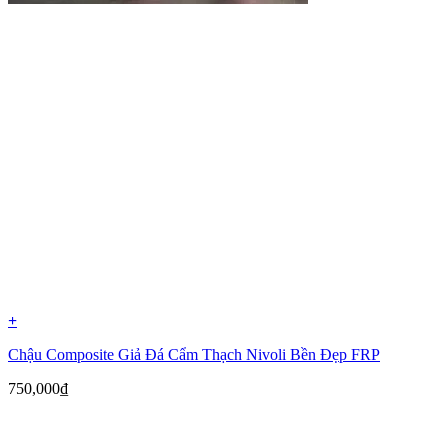
+
Chậu Composite Giả Đá Cẩm Thạch Nivoli Bền Đẹp FRP
750,000
₫