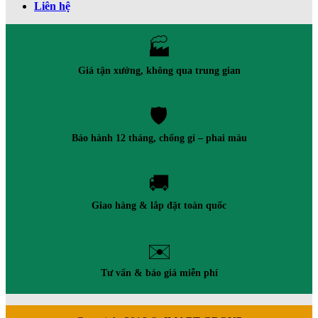
Liên hệ
🏭
Giá tận xưởng, không qua trung gian
🛡️
Bảo hành 12 tháng, chống gỉ – phai màu
🚚
Giao hàng & lắp đặt toàn quốc
✉️
Tư vấn & báo giá miễn phí