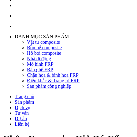
DANH MỤC SẢN PHẨM
Vật tư composite
Bồn bể composite
Hồ bơi composite
Nhà di động
Mô hình FRP
Bàn ghế FRP
Chậu hoa & bình hoa FRP
Điêu khắc & Trang trí FRP
Sản phẩm công nghiệp
Trang chủ
Sản phẩm
Dịch vụ
Tư vấn
Dự án
Liên hệ