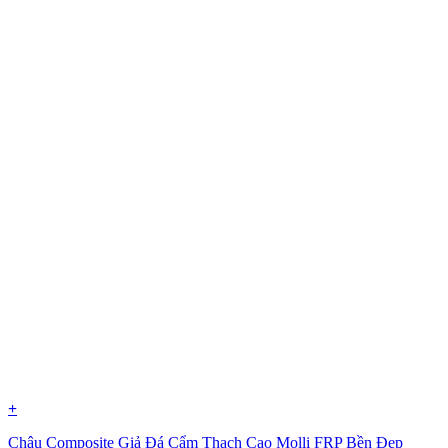
+
Chậu Composite Giả Đá Cẩm Thạch Cao Molli FRP Bền Đẹp