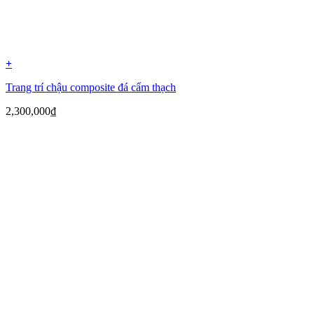
+
Trang trí chậu composite đá cẩm thạch
2,300,000
₫