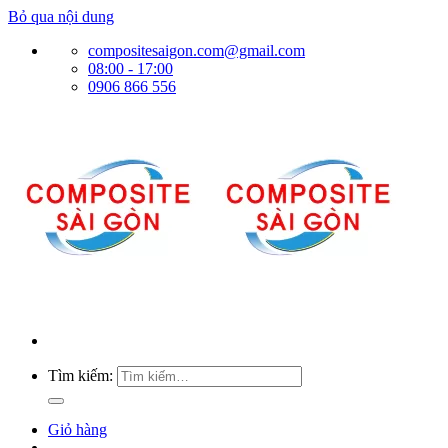
Bỏ qua nội dung
compositesaigon.com@gmail.com
08:00 - 17:00
0906 866 556
Tìm kiếm:
Giỏ hàng