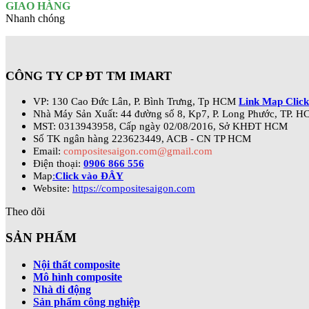
GIAO HÀNG
Nhanh chóng
CÔNG TY CP ĐT TM IMART
VP: 130 Cao Đức Lân, P. Bình Trưng, Tp HCM
Link Map Click
Nhà Máy Sản Xuất: 44 đường số 8, Kp7, P. Long Phước, TP. H
MST: 0313943958, Cấp ngày 02/08/2016, Sở KHĐT HCM
Số TK ngân hàng 223623449, ACB - CN TP HCM
Email:
compositesaigon.com@gmail.com
Điện thoại:
0906 866 556
Map
:
Click vào ĐÂY
Website:
https://compositesaigon.com
Theo dõi
SẢN PHẨM
Nội thất composite
Mô hình composite
Nhà di động
Sản phẩm công nghiệp