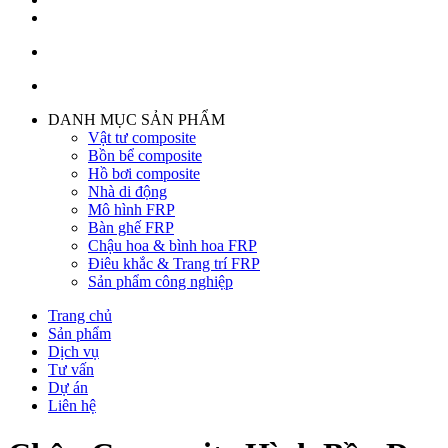
DANH MỤC SẢN PHẨM
Vật tư composite
Bồn bể composite
Hồ bơi composite
Nhà di động
Mô hình FRP
Bàn ghế FRP
Chậu hoa & bình hoa FRP
Điêu khắc & Trang trí FRP
Sản phẩm công nghiệp
Trang chủ
Sản phẩm
Dịch vụ
Tư vấn
Dự án
Liên hệ