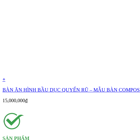
+
BÀN ĂN HÌNH BẦU DỤC QUYẾN RŨ – MẪU BÀN COMPOS
15,000,000
₫
SẢN PHẨM