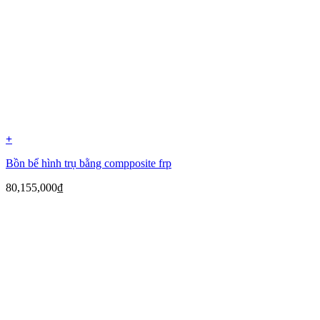
+
Bồn bể hình trụ bằng compposite frp
80,155,000
₫