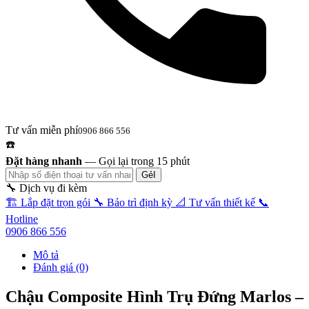
Tư vấn miễn phí
0906 866 556
☎️
Đặt hàng nhanh
—
Gọi lại trong 15 phút
GẻI
🔧 Dịch vụ đi kèm
🏗️
Lắp đặt trọn gói
🔧
Bảo trì định kỳ
📐
Tư vấn thiết kế
📞
Hotline
0906 866 556
Mô tả
Đánh giá (0)
Chậu Composite Hình Trụ Đứng Marlos –