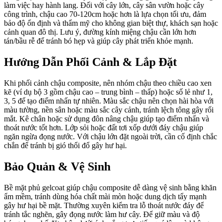
làm việc hay hành lang. Đối với cây lớn, cây sân vườn hoặc cây
công trình, chậu cao 70-120cm hoặc hơn là lựa chọn tối ưu, đảm
bảo độ ổn định và thẩm mỹ cho không gian biệt thự, khách sạn hoặc
cảnh quan đô thị. Lưu ý, đường kính miệng chậu cần lớn hơn
tán/bầu rễ để tránh bó hẹp và giúp cây phát triển khỏe mạnh.
Hướng Dẫn Phối Cảnh & Lắp Đặt
Khi phối cảnh chậu composite, nên nhóm chậu theo chiều cao xen
kẽ (ví dụ bộ 3 gồm chậu cao – trung bình – thấp) hoặc số lẻ như 1,
3, 5 để tạo điểm nhấn tự nhiên. Màu sắc chậu nên chọn hài hòa với
màu tường, nền sân hoặc màu sắc cây cảnh, tránh lệch tông gây rối
mắt. Kê chân hoặc sử dụng đôn nâng chậu giúp tạo điểm nhấn và
thoát nước tốt hơn. Lớp sỏi hoặc đất tơi xốp dưới đáy chậu giúp
ngăn ngừa đọng nước. Với chậu lớn đặt ngoài trời, cần cố định chắc
chắn để tránh bị gió thổi đổ gây hư hại.
Bảo Quản & Vệ Sinh
Bề mặt phủ gelcoat giúp chậu composite dễ dàng vệ sinh bằng khăn
ẩm mềm, tránh dùng hóa chất mài mòn hoặc dung dịch tẩy mạnh
gây hư hại bề mặt. Thường xuyên kiểm tra lỗ thoát nước đáy để
tránh tắc nghẽn, gây đọng nước làm hư cây. Để giữ màu và độ