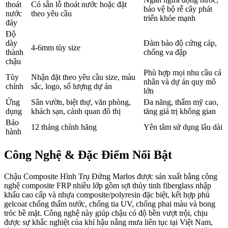
thoát
Có sẵn lỗ thoát nước hoặc đặt
bảo vệ bộ rễ cây phát
nước
theo yêu cầu
triển khỏe mạnh
đáy
Độ
dày
Đảm bảo độ cứng cáp,
4-6mm tùy size
thành
chống va đập
chậu
Phù hợp mọi nhu cầu cá
Tùy
Nhận đặt theo yêu cầu size, màu
nhân và dự án quy mô
chỉnh
sắc, logo, số lượng dự án
lớn
Ứng
Sân vườn, biệt thự, văn phòng,
Đa năng, thẩm mỹ cao,
dụng
khách sạn, cảnh quan đô thị
tăng giá trị không gian
Bảo
12 tháng chính hãng
Yên tâm sử dụng lâu dài
hành
Công Nghệ & Đặc Điểm Nổi Bật
Chậu Composite Hình Trụ Đứng Marlos được sản xuất bằng công
nghệ composite FRP nhiều lớp gồm sợi thủy tinh fiberglass nhập
khẩu cao cấp và nhựa composite/polyresin đặc biệt, kết hợp phủ
gelcoat chống thấm nước, chống tia UV, chống phai màu và bong
tróc bề mặt. Công nghệ này giúp chậu có độ bền vượt trội, chịu
được sự khắc nghiệt của khí hậu nắng mưa liên tục tại Việt Nam,