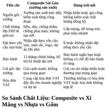
Composite Sài Gòn
Tiêu chí
Hàng trôi nổi
(xưởng sản xuất)
Xưởng sản xuất trực tiếp,
Nhập khẩu hoặc gia công
Nguồn gốc /
kiểm soát từng công
không kiểm soát chất
xưởng
đoạn
lượng đồng bộ
Chất lượng
Đều, dày, chống thấm,
Lớp mỏng, dễ bong tróc,
lớp FRP &
chống phai màu, không
phai màu nhanh
gelcoat
rạn nứt
Nhận đặt theo yêu cầu
Đặt theo yêu
Ít hoặc không nhận đặt
size, màu sắc, logo, dự
cầu size/màu
riêng theo yêu cầu
án lớn nhỏ
Bảo hành ngắn hạn hoặc
12 tháng chính hãng, hỗ
Bảo hành
không có chế độ bảo hành
trợ kỹ thuật tận nơi
rõ ràng
Giá gốc tận
Giá cạnh tranh, không
Giá cao do nhập khẩu hoặc
xưởng
qua trung gian
thương mại trung gian
Cung cấp hóa đơn VAT
Thường không có hóa đơn
Hóa đơn
đầy đủ cho doanh nghiệp
VAT hoặc hóa đơn không
VAT
và dự án
hợp lệ
So Sánh Chất Liệu: Composite vs Xi
Măng vs Nhựa vs Gốm