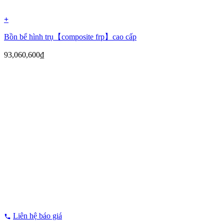
+
Bồn bể hình trụ【composite frp】cao cấp
93,060,600
₫
Liên hệ báo giá