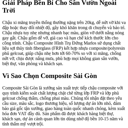
Giải Pháp Bền Bỉ Cho Sân Vườn Ngoài
Trời
Chậu xi măng truyền thống thường nặng trên 20kg, dễ nứt vỡ khi va
đập hoặc thay đổi nhiệt độ, gây khó khăn trong di chuyển và bảo trì.
Chậu nhựa tuy nhẹ nhưng nhanh bạc màu, giòn vỡ dưới nắng nóng
gay gắt. Chậu gốm dễ vỡ, giá cao và hạn chế kích thước lớn cho
công trình. Chậu Composite Hình Trụ Đứng Marlos sử dụng chất
liệu sợi thủy tinh fiberglass (FRP) kết hợp nhựa composite/polyresin
phủ gelcoat, giúp chậu nhẹ hơn tới 60-70% so với xi măng, chống
nứt vỡ, chịu được nắng mưa, phù hợp mọi không gian sân vườn,
biệt thự, văn phòng và khách sạn.
Vì Sao Chọn Composite Sài Gòn
Composite Sài Gòn là xưởng sản xuất trực tiếp chậu composite với
quy trình kiểm soát chất lượng chặt chẽ từng lớp FRP và lớp phủ
gelcoat chống thấm, chống phai màu. Chúng tôi nhận đặt theo yêu
cầu size, màu sắc, logo thương hiệu, số lượng dự án lớn nhỏ, đảm
bảo giá gốc tận xưởng, giao hàng toàn quốc nhanh chóng, kèm xuất
hóa đơn VAT đầy đủ. Sản phẩm đã được khách hàng biệt thự,
khách sạn, dự án cảnh quan lớn tin dùng nhờ độ bền 10-15 năm và
tính thẩm mỹ vượt trội.