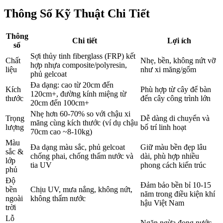
Thông Số Kỹ Thuật Chi Tiết
Thông
Chi tiết
Lợi ích
số
Sợi thủy tinh fiberglass (FRP) kết
Chất
Nhẹ, bền, không nứt vỡ
hợp nhựa composite/polyresin,
liệu
như xi măng/gốm
phủ gelcoat
Đa dạng: cao từ 20cm đến
Kích
Phù hợp từ cây để bàn
120cm+, đường kính miệng từ
thước
đến cây công trình lớn
20cm đến 100cm+
Nhẹ hơn 60-70% so với chậu xi
Trọng
Dễ dàng di chuyển và
măng cùng kích thước (ví dụ chậu
lượng
bố trí linh hoạt
70cm cao ~8-10kg)
Màu
Đa dạng màu sắc, phủ gelcoat
Giữ màu bền đẹp lâu
sắc &
chống phai, chống thấm nước và
dài, phù hợp nhiều
lớp
tia UV
phong cách kiến trúc
phủ
Độ
Đảm bảo bền bỉ 10-15
bền
Chịu UV, mưa nắng, không nứt,
năm trong điều kiện khí
ngoài
không thấm nước
hậu Việt Nam
trời
Lỗ
Ngăn ngừa đọng nước,