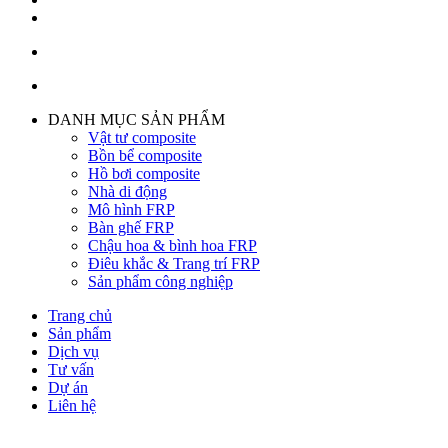
DANH MỤC SẢN PHẨM
Vật tư composite
Bồn bể composite
Hồ bơi composite
Nhà di động
Mô hình FRP
Bàn ghế FRP
Chậu hoa & bình hoa FRP
Điêu khắc & Trang trí FRP
Sản phẩm công nghiệp
Trang chủ
Sản phẩm
Dịch vụ
Tư vấn
Dự án
Liên hệ