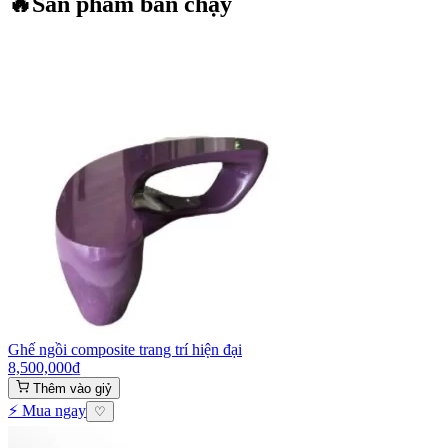
🔥
Sản phẩm bán chạy
Ghế ngồi composite trang trí hiện đại
8,500,000
₫
Thêm vào giỷ
⚡ Mua ngay
♡