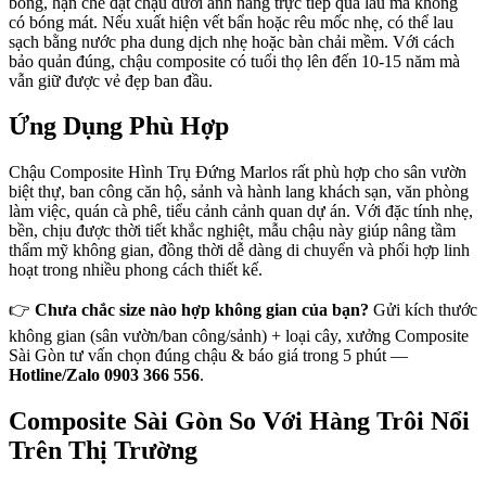
bóng, hạn chế đặt chậu dưới ánh nắng trực tiếp quá lâu mà không
có bóng mát. Nếu xuất hiện vết bẩn hoặc rêu mốc nhẹ, có thể lau
sạch bằng nước pha dung dịch nhẹ hoặc bàn chải mềm. Với cách
bảo quản đúng, chậu composite có tuổi thọ lên đến 10-15 năm mà
vẫn giữ được vẻ đẹp ban đầu.
Ứng Dụng Phù Hợp
Chậu Composite Hình Trụ Đứng Marlos rất phù hợp cho sân vườn
biệt thự, ban công căn hộ, sảnh và hành lang khách sạn, văn phòng
làm việc, quán cà phê, tiểu cảnh cảnh quan dự án. Với đặc tính nhẹ,
bền, chịu được thời tiết khắc nghiệt, mẫu chậu này giúp nâng tầm
thẩm mỹ không gian, đồng thời dễ dàng di chuyển và phối hợp linh
hoạt trong nhiều phong cách thiết kế.
👉
Chưa chắc size nào hợp không gian của bạn?
Gửi kích thước
không gian (sân vườn/ban công/sảnh) + loại cây, xưởng Composite
Sài Gòn tư vấn chọn đúng chậu & báo giá trong 5 phút —
Hotline/Zalo 0903 366 556
.
Composite Sài Gòn So Với Hàng Trôi Nổi
Trên Thị Trường