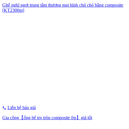
Ghế nghỉ ngơi trung tâm thương mại hình chú chó bằng composite
[KT2300m]
Liên hệ báo giá
Gia công【ống bể trụ tròn composite frp】giá tốt