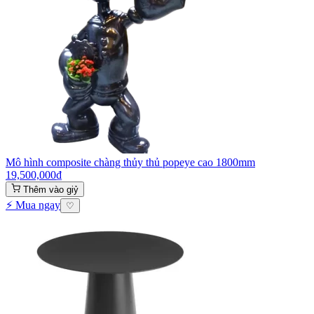
Mô hình composite chàng thủy thủ popeye cao 1800mm
19,500,000
₫
Thêm vào giỷ
⚡ Mua ngay
♡