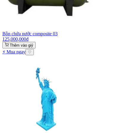
Bồn chứa nước composite 03
125,000,000
₫
Thêm vào giỷ
⚡ Mua ngay
♡