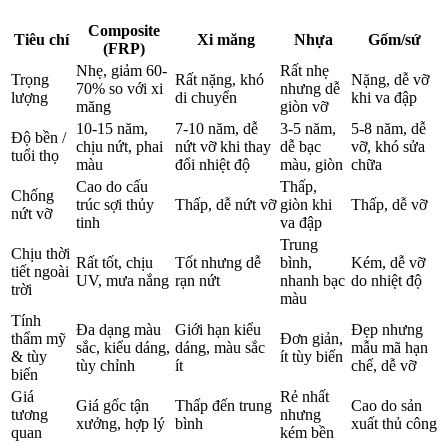
Composite
Tiêu chí
Xi măng
Nhựa
Gốm/sứ
(FRP)
Nhẹ, giảm 60-
Rất nhẹ
Trọng
Rất nặng, khó
Nặng, dễ vỡ
70% so với xi
nhưng dễ
lượng
di chuyển
khi va đập
măng
giòn vỡ
10-15 năm,
7-10 năm, dễ
3-5 năm,
5-8 năm, dễ
Độ bền /
chịu nứt, phai
nứt vỡ khi thay
dễ bạc
vỡ, khó sửa
tuổi thọ
màu
đổi nhiệt độ
màu, giòn
chữa
Cao do cấu
Thấp,
Chống
trúc sợi thủy
Thấp, dễ nứt vỡ
giòn khi
Thấp, dễ vỡ
nứt vỡ
tinh
va đập
Trung
Chịu thời
Rất tốt, chịu
Tốt nhưng dễ
bình,
Kém, dễ vỡ
tiết ngoài
UV, mưa nắng
rạn nứt
nhanh bạc
do nhiệt độ
trời
màu
Tính
Đa dạng màu
Giới hạn kiểu
Đẹp nhưng
thẩm mỹ
Đơn giản,
sắc, kiểu dáng,
dáng, màu sắc
mẫu mã hạn
& tùy
ít tùy biến
tùy chỉnh
ít
chế, dễ vỡ
biến
Giá
Rẻ nhất
Giá gốc tận
Thấp đến trung
Cao do sản
tương
nhưng
xưởng, hợp lý
bình
xuất thủ công
quan
kém bền