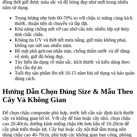
đồng thời giữ được màu sắc và độ bóng đẹp như mới trong nhiều
năm sử dụng.
Trọng lượng nhẹ hơn 60-70% so với chậu xi măng cùng kích
thước, thuận tiện di chuyển và lắp đặt.
Khả năng chống nứt vỡ cao nhờ cấu trúc nhiều lớp sợi thủy
tinh chắc chắn.
Kháng tia UV và thời tiết mưa nắng, giữ màu không phai,
không rạn nứt sau nhiều năm.
Bề mặt phủ gelcoat nhẵn mịn, chống thấm nước và dễ dàng
vệ sinh, giữ độ bóng đẹp.
Tùy biến đa dạng về màu sắc, kích thước và kiểu dáng theo
yêu cầu dự án.
Tuổi thọ sản phẩm lên tới 10-15 năm khi sử dụng và bảo quản
đúng cách.
Hướng Dẫn Chọn Đúng Size & Mẫu Theo
Cây Và Không Gian
Để chọn chậu composite phù hợp, trước hết cần xác định kích thước
cây và không gian bố trí. Với cây để bàn hoặc cây nhỏ, chọn chậu
cao 20-40cm, đường kính miệng chậu lớn hơn bầu rễ 10-20cm để
cây phát triển thuận lợi. Cây bụi hoặc cây nội thất tầm trung nên
dùng chậu cao 40-70cm, phù hợp các không gian ban công, phòng