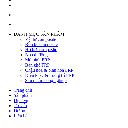
DANH MỤC SẢN PHẨM
Vật tư composite
Bồn bể composite
Hồ bơi composite
Nhà di động
Mô hình FRP
Bàn ghế FRP
Chậu hoa & bình hoa FRP
Điêu khắc & Trang trí FRP
Sản phẩm công nghiệp
Trang chủ
Sản phẩm
Dịch vụ
Tư vấn
Dự án
Liên hệ