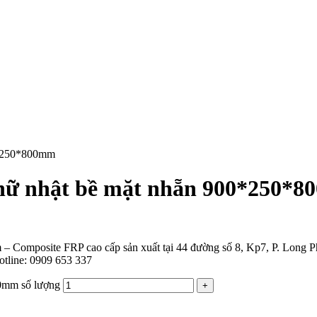
00*250*800mm
 chữ nhật bề mặt nhẵn 900*250*
 – Composite FRP cao cấp sản xuất tại 44 đường số 8, Kp7, P. Long
tline: 0909 653 337
00mm số lượng