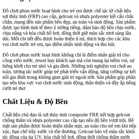
Đồ chơi phun nước hoạt hình cho trẻ em được chế tác từ chất liệu
sợi thủy tinh (FRP) cao cấp, gelcoat và nhựa polyester kết cấu chắc
chắn, mang đến sản phẩm bền đẹp, an toàn và sinh động. Sản phẩm
được tạo hình tinh tế theo ý tưởng riêng, đảm bảo độ bền chịu nước,
chịu nắng và hóa chất hồ bơi, đồng thời giữ màu sắc tươi sáng lâu
dài. Mỗi chi tiết đều được hoàn thiện tỉ mỉ, thích hợp cho các khu
vui chơi nước trẻ em, tạo điểm nhấn sinh động và thu hút.
Đồ chơi phun nước hoạt hình không chỉ là điểm nhấn giải trí cho
công viên nước, resort hay khách sạn mà còn mang lại niềm vui, sự
hứng khởi cho trẻ nhỏ và gia đình. Những trải nghiệm vui chơi an
toàn, tương tác nước giúp trẻ phát triển vận động, tăng cường sự kết
nối gia đình trong không gian giải trí ngoài trời. Sản phẩm góp phần
tạo nên khu vực vui chơi nước sinh động, thân thiện và đầy ắp tiếng
cười trẻ thơ.
Chất Liệu & Độ Bền
Chất liệu chủ đạo là sợi thủy tinh composite FRP, kết hợp gelcoat
chống thấm và nhựa polyester cao cấp tạo nên độ bền vượt trội. Bề
mặt sản phẩm được hoàn thiện nhẵn mịn, an toàn cho trẻ em khi tiếp
xúc, hạn chế trầy xước và tổn thương. Gelcoat bảo vệ màu sắc khỏi
tác động của tia UV, hóa chất hồ bơi, đồng thời chống thấm nước