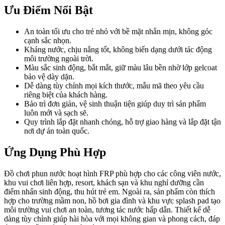
Ưu Điểm Nổi Bật
An toàn tối ưu cho trẻ nhỏ với bề mặt nhẵn mịn, không góc
cạnh sắc nhọn.
Kháng nước, chịu nắng tốt, không biến dạng dưới tác động
môi trường ngoài trời.
Màu sắc sinh động, bắt mắt, giữ màu lâu bền nhờ lớp gelcoat
bảo vệ dày dặn.
Dễ dàng tùy chỉnh mọi kích thước, mẫu mã theo yêu cầu
riêng biệt của khách hàng.
Bảo trì đơn giản, vệ sinh thuận tiện giúp duy trì sản phẩm
luôn mới và sạch sẽ.
Quy trình lắp đặt nhanh chóng, hỗ trợ giao hàng và lắp đặt tận
nơi dự án toàn quốc.
Ứng Dụng Phù Hợp
Đồ chơi phun nước hoạt hình FRP phù hợp cho các công viên nước,
khu vui chơi liên hợp, resort, khách sạn và khu nghỉ dưỡng cần
điểm nhấn sinh động, thu hút trẻ em. Ngoài ra, sản phẩm còn thích
hợp cho trường mầm non, hồ bơi gia đình và khu vực splash pad tạo
môi trường vui chơi an toàn, tương tác nước hấp dẫn. Thiết kế dễ
dàng tùy chỉnh giúp hài hòa với mọi không gian và phong cách, đáp