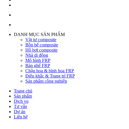
DANH MỤC SẢN PHẨM
Vật tư composite
Bồn bể composite
Hồ bơi composite
Nhà di động
Mô hình FRP
Bàn ghế FRP
Chậu hoa & bình hoa FRP
Điêu khắc & Trang trí FRP
Sản phẩm công nghiệp
Trang chủ
Sản phẩm
Dịch vụ
Tư vấn
Dự án
Liên hệ