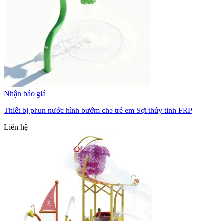
Nhận báo giá
Thiết bị phun nước hình bướm cho trẻ em Sợi thủy tinh FRP
Liên hệ