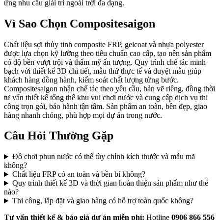
ứng nhu cầu giải trí ngoài trời đa dạng.
Vì Sao Chọn Compositesaigon
Chất liệu sợi thủy tinh composite FRP, gelcoat và nhựa polyester
được lựa chọn kỹ lưỡng theo tiêu chuẩn cao cấp, tạo nên sản phẩm
có độ bền vượt trội và thẩm mỹ ấn tượng. Quy trình chế tác minh
bạch với thiết kế 3D chi tiết, mẫu thử thực tế và duyệt mẫu giúp
khách hàng đồng hành, kiểm soát chất lượng từng bước.
Compositesaigon nhận chế tác theo yêu cầu, bản vẽ riêng, đồng thời
tư vấn thiết kế tổng thể khu vui chơi nước và cung cấp dịch vụ thi
công trọn gói, bảo hành tận tâm. Sản phẩm an toàn, bền đẹp, giao
hàng nhanh chóng, phù hợp mọi dự án trong nước.
Câu Hỏi Thường Gặp
Đồ chơi phun nước có thể tùy chỉnh kích thước và mẫu mã
không?
Chất liệu FRP có an toàn và bền bỉ không?
Quy trình thiết kế 3D và thời gian hoàn thiện sản phẩm như thế
nào?
Thi công, lắp đặt và giao hàng có hỗ trợ toàn quốc không?
Tư vấn thiết kế & báo giá dự án miễn phí:
Hotline
0906 866 556