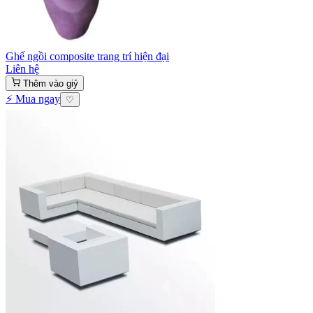
Ghế ngồi composite trang trí hiện đại
Liên hệ
Thêm vào giỷ
⚡ Mua ngay
♡