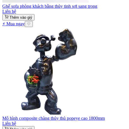
Ghế sofa phòng khách bằng thủy tinh sợi sang trọng
Liên hệ
Thêm vào giỷ
⚡ Mua ngay
♡
Mô hình composite chàng thủy thủ popeye cao 1800mm
Liên hệ