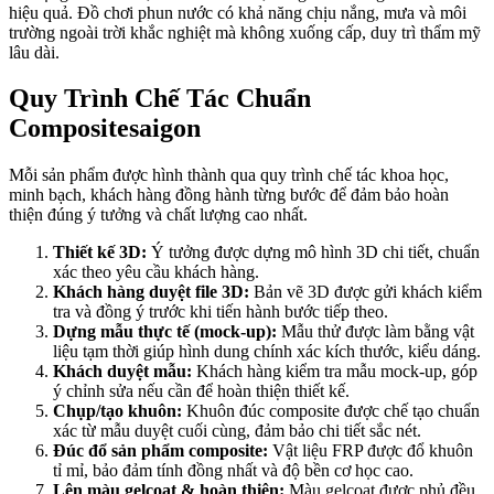
hiệu quả. Đồ chơi phun nước có khả năng chịu nắng, mưa và môi
trường ngoài trời khắc nghiệt mà không xuống cấp, duy trì thẩm mỹ
lâu dài.
Quy Trình Chế Tác Chuẩn
Compositesaigon
Mỗi sản phẩm được hình thành qua quy trình chế tác khoa học,
minh bạch, khách hàng đồng hành từng bước để đảm bảo hoàn
thiện đúng ý tưởng và chất lượng cao nhất.
Thiết kế 3D:
Ý tưởng được dựng mô hình 3D chi tiết, chuẩn
xác theo yêu cầu khách hàng.
Khách hàng duyệt file 3D:
Bản vẽ 3D được gửi khách kiểm
tra và đồng ý trước khi tiến hành bước tiếp theo.
Dựng mẫu thực tế (mock-up):
Mẫu thử được làm bằng vật
liệu tạm thời giúp hình dung chính xác kích thước, kiểu dáng.
Khách duyệt mẫu:
Khách hàng kiểm tra mẫu mock-up, góp
ý chỉnh sửa nếu cần để hoàn thiện thiết kế.
Chụp/tạo khuôn:
Khuôn đúc composite được chế tạo chuẩn
xác từ mẫu duyệt cuối cùng, đảm bảo chi tiết sắc nét.
Đúc đổ sản phẩm composite:
Vật liệu FRP được đổ khuôn
tỉ mỉ, bảo đảm tính đồng nhất và độ bền cơ học cao.
Lên màu gelcoat & hoàn thiện:
Màu gelcoat được phủ đều,