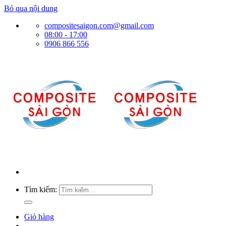
Bỏ qua nội dung
compositesaigon.com@gmail.com
08:00 - 17:00
0906 866 556
Tìm kiếm:
Giỏ hàng