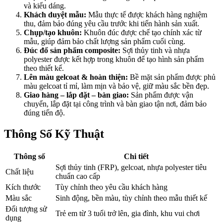
và kiểu dáng.
Khách duyệt mẫu:
Mẫu thực tế được khách hàng nghiệm
thu, đảm bảo đúng yêu cầu trước khi tiến hành sản xuất.
Chụp/tạo khuôn:
Khuôn đúc được chế tạo chính xác từ
mẫu, giúp đảm bảo chất lượng sản phẩm cuối cùng.
Đúc đổ sản phẩm composite:
Sợi thủy tinh và nhựa
polyester được kết hợp trong khuôn để tạo hình sản phẩm
theo thiết kế.
Lên màu gelcoat & hoàn thiện:
Bề mặt sản phẩm được phủ
màu gelcoat tỉ mỉ, làm mịn và bảo vệ, giữ màu sắc bền đẹp.
Giao hàng – lắp đặt – bàn giao:
Sản phẩm được vận
chuyển, lắp đặt tại công trình và bàn giao tận nơi, đảm bảo
đúng tiến độ.
Thông Số Kỹ Thuật
Thông số
Chi tiết
Sợi thủy tinh (FRP), gelcoat, nhựa polyester tiêu
Chất liệu
chuẩn cao cấp
Kích thước
Tùy chỉnh theo yêu cầu khách hàng
Màu sắc
Sinh động, bền màu, tùy chỉnh theo mẫu thiết kế
Đối tượng sử
Trẻ em từ 3 tuổi trở lên, gia đình, khu vui chơi
dụng