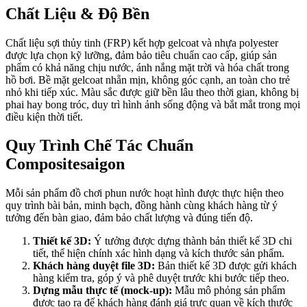
Chất Liệu & Độ Bền
Chất liệu sợi thủy tinh (FRP) kết hợp gelcoat và nhựa polyester
được lựa chọn kỹ lưỡng, đảm bảo tiêu chuẩn cao cấp, giúp sản
phẩm có khả năng chịu nước, ánh nắng mặt trời và hóa chất trong
hồ bơi. Bề mặt gelcoat nhẵn mịn, không góc cạnh, an toàn cho trẻ
nhỏ khi tiếp xúc. Màu sắc được giữ bền lâu theo thời gian, không bị
phai hay bong tróc, duy trì hình ảnh sống động và bắt mắt trong mọi
điều kiện thời tiết.
Quy Trình Chế Tác Chuẩn
Compositesaigon
Mỗi sản phẩm đồ chơi phun nước hoạt hình được thực hiện theo
quy trình bài bản, minh bạch, đồng hành cùng khách hàng từ ý
tưởng đến bàn giao, đảm bảo chất lượng và đúng tiến độ.
Thiết kế 3D:
Ý tưởng được dựng thành bản thiết kế 3D chi
tiết, thể hiện chính xác hình dạng và kích thước sản phẩm.
Khách hàng duyệt file 3D:
Bản thiết kế 3D được gửi khách
hàng kiểm tra, góp ý và phê duyệt trước khi bước tiếp theo.
Dựng mẫu thực tế (mock-up):
Mẫu mô phỏng sản phẩm
được tạo ra để khách hàng đánh giá trực quan về kích thước