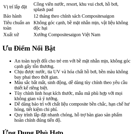
Công viên nước, resort, khu vui chơi, hồ bơi,
Vị trí lắp đặt
splash pad
Bảo hành
12 tháng theo chính sách Compositesaigon
Tiêu chuẩn an
Không góc cạnh, bề mặt nhẵn mịn, vật liệu không
toàn
độc hại
Xuất xứ
Xưởng Compositesaigon Việt Nam
Ưu Điểm Nổi Bật
An toàn tuyệt đối cho trẻ em với bề mặt nhẵn mịn, không góc
cạnh gây tổn thương.
Chịu được nước, tia UV và hóa chất hồ bơi, bền màu không
bay phai theo thời gian.
Màu sắc bắt mắt, sinh động, dễ dàng tùy chỉnh theo yêu cầu
thiết kế riêng biệt.
Tùy chỉnh linh hoạt kích thước, mẫu mã phù hợp với mọi
không gian và ý tưởng.
Dễ dàng bảo trì với chất liệu composite bền chắc, hạn chế hư
hỏng, tiết kiệm chi phí.
Quy trình lắp đặt nhanh chóng, hỗ trợ bàn giao sản phẩm
hoàn chỉnh đúng tiến độ.
Ứng Dụng Phù Hợp