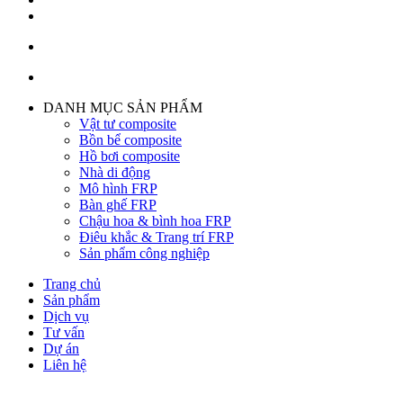
DANH MỤC SẢN PHẨM
Vật tư composite
Bồn bể composite
Hồ bơi composite
Nhà di động
Mô hình FRP
Bàn ghế FRP
Chậu hoa & bình hoa FRP
Điêu khắc & Trang trí FRP
Sản phẩm công nghiệp
Trang chủ
Sản phẩm
Dịch vụ
Tư vấn
Dự án
Liên hệ