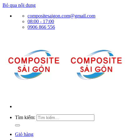
Bỏ qua nội dung
compositesaigon.com@gmail.com
08:00 - 17:00
0906 866 556
Tìm kiếm:
Giỏ hàng