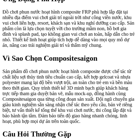
Đồ chơi phun nước hoạt hình composite FRP phù hợp lắp đặt tại
nhiều địa điểm vui chơi giải trí ngoài trời như công viên nước, khu
vui chơi liên hợp, resort, khách sạn và khu nghỉ dưỡng cao cấp. Sản
phẩm còn là lựa chọn tuyệt vời cho trường mầm non, hồ bơi gia
đình và splash pad, tạo không gian vui chơi an toàn, hấp dẫn cho trẻ
nhỏ. Thiết kế linh hoạt giúp tích hợp dễ dàng vào mọi quy mô dự
án, nâng cao trải nghiệm giải trí và thẩm mỹ chung.
Vì Sao Chọn Compositesaigon
Sản phẩm đồ chơi phun nước hoạt hình composite được chế tác từ
chất liệu sợi thủy tinh tiêu chuẩn cao cấp, kết hợp gelcoat và nhựa
polyester mang lại độ bền vượt trội, an toàn cho trẻ em và bền màu
theo thời gian. Quy trình thiết kế 3D minh bạch giúp khách hàng
trực tiếp tham gia duyệt bản vẽ, mẫu mock-up, đồng hành cùng
Compositesaigon qua từng công đoạn sản xuất. Đội ngũ chuyên gia
giàu kinh nghiệm sẵn sàng nhận chế tác theo yêu cầu, bản vẽ riêng
biệt, tư vấn thiết kế tổng thể khu vui chơi nước, thi công lắp đặt và
bảo hành tận tâm. Đảm bảo tiến độ giao hàng nhanh chóng, linh
hoạt, phù hợp mọi dự án trên toàn quốc.
Câu Hỏi Thường Gặp