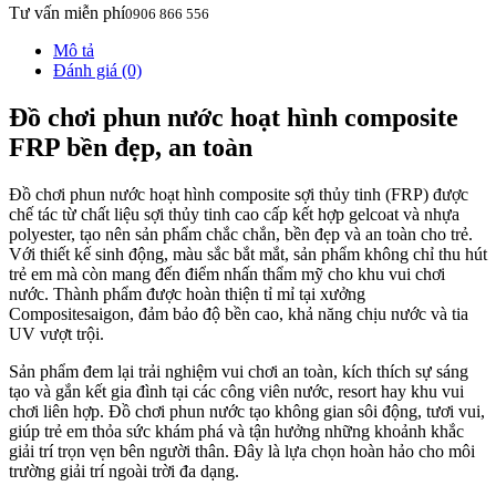
Tư vấn miễn phí
0906 866 556
Mô tả
Đánh giá (0)
Đồ chơi phun nước hoạt hình composite
FRP bền đẹp, an toàn
Đồ chơi phun nước hoạt hình composite sợi thủy tinh (FRP) được
chế tác từ chất liệu sợi thủy tinh cao cấp kết hợp gelcoat và nhựa
polyester, tạo nên sản phẩm chắc chắn, bền đẹp và an toàn cho trẻ.
Với thiết kế sinh động, màu sắc bắt mắt, sản phẩm không chỉ thu hút
trẻ em mà còn mang đến điểm nhấn thẩm mỹ cho khu vui chơi
nước. Thành phẩm được hoàn thiện tỉ mỉ tại xưởng
Compositesaigon, đảm bảo độ bền cao, khả năng chịu nước và tia
UV vượt trội.
Sản phẩm đem lại trải nghiệm vui chơi an toàn, kích thích sự sáng
tạo và gắn kết gia đình tại các công viên nước, resort hay khu vui
chơi liên hợp. Đồ chơi phun nước tạo không gian sôi động, tươi vui,
giúp trẻ em thỏa sức khám phá và tận hưởng những khoảnh khắc
giải trí trọn vẹn bên người thân. Đây là lựa chọn hoàn hảo cho môi
trường giải trí ngoài trời đa dạng.