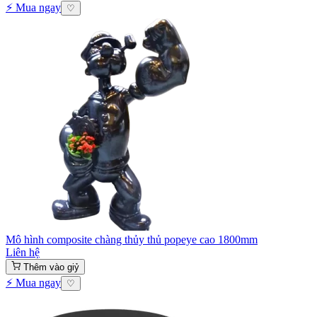
⚡ Mua ngay
♡
Mô hình composite chàng thủy thủ popeye cao 1800mm
Liên hệ
Thêm vào giỷ
⚡ Mua ngay
♡