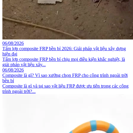
06/08/2026
Tấm lợp composite FRP bền bỉ 2026: Giải pháp vật liệu xây dựng
hiện đại
Tấm lợp composite FRP bền bỉ chịu mọi điều kiện khắc nghiệt, là
giải pháp vật liệu xây...
06/08/2026
Composite là gì? Vì sao xưởng chọn FRP cho công trình ngoài trời
bền bỉ
Composite là gì và tại sao vật liệu FRP được ưu tiên trong các công
trình ngoài trời?...