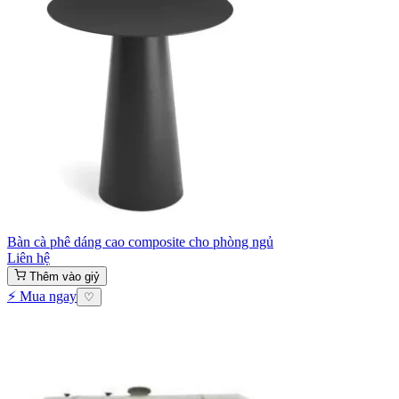
Bàn cà phê dáng cao composite cho phòng ngủ
Liên hệ
Thêm vào giỷ
⚡ Mua ngay
♡