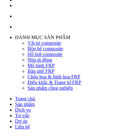
DANH MỤC SẢN PHẨM
Vật tư composite
Bồn bể composite
Hồ bơi composite
Nhà di động
Mô hình FRP
Bàn ghế FRP
Chậu hoa & bình hoa FRP
Điêu khắc & Trang trí FRP
Sản phẩm công nghiệp
Trang chủ
Sản phẩm
Dịch vụ
Tư vấn
Dự án
Liên hệ