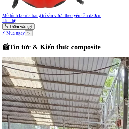
Mô hình bọ rùa trang trí sân vườn theo yêu cầu d30cm
Liên hệ
Thêm vào giỷ
⚡ Mua ngay
♡
📰
Tin tức & Kiến thức composite