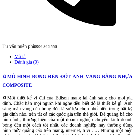
Tư vấn miễn phí
0906 866 556
Mô tả
Đánh giá (0)
♻️
MÔ HÌNH BÓNG ĐÈN ĐỐT ÁNH VÀNG BẰNG NHỰA
COMPOSITE
♻️Một thiết kế vĩ đại của Edison mang lại ánh sáng cho mọi gia
đình. Chắc hẳn mọi người khi nghe đều biết đó là thiết kế gì. Ánh
sáng màu vàng của bóng đèn là sự lựa chọn phổ biến trong bất kỳ
gia đình nào, trên tất cả các quốc gia trên thế giới. Để quảng bá cho
hình ảnh, thương hiệu của một doanh nghiệp chuyên kinh doanh
bóng đèn một cách tốt nhất, các doanh nghiệp này thường dùng
hình thức quảng cáo trên mạng, internet, ti vi . … Nhưng một biện