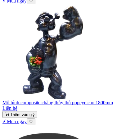
⚡ Mua ngay
♡
Mô hình composite chàng thủy thủ popeye cao 1800mm
Liên hệ
Thêm vào giỷ
⚡ Mua ngay
♡