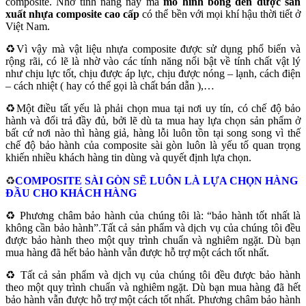
composite. Nhờ tính năng này mà
mô hình bóng đèn được sản
xuất nhựa composite cao cấp
có thể bền với mọi khí hậu thời tiết ở
Việt Nam.
♻️Vì vậy mà vật liệu nhựa composite được sử dụng phổ biến và
rộng rãi, có lẽ là nhờ vào các tính năng nổi bật về tính chất vật lý
như chịu lực tốt, chịu được áp lực, chịu được nóng – lạnh, cách điện
– cách nhiệt ( hay có thể gọi là chất bán dẫn ),…
♻️Một điều tất yếu là phải chọn mua tại nơi uy tín, có chế độ bảo
hành và đổi trả đầy đủ, bởi lẽ dù ta mua hay lựa chọn sản phẩm ở
bất cứ nơi nào thì hàng giả, hàng lỗi luôn tồn tại song song vì thế
chế độ bảo hành của composite sài gòn luôn là yếu tố quan trọng
khiến nhiều khách hàng tin dùng và quyết định lựa chọn.
♻️
COMPOSITE SÀI GÒN SẼ LUÔN LÀ LỰA CHỌN HÀNG
ĐẦU CHO KHÁCH HÀNG
♻️ Phương châm bảo hành của chúng tôi là: “bảo hành tốt nhất là
không cần bảo hành”.Tất cả sản phẩm và dịch vụ của chúng tôi đều
được bảo hành theo một quy trình chuẩn và nghiêm ngặt. Dù bạn
mua hàng đã hết bảo hành vẫn được hỗ trợ một cách tốt nhất.
♻️ Tất cả sản phẩm và dịch vụ của chúng tôi đều được bảo hành
theo một quy trình chuẩn và nghiêm ngặt. Dù bạn mua hàng đã hết
bảo hành vẫn được hỗ trợ một cách tốt nhất. Phương châm bảo hành