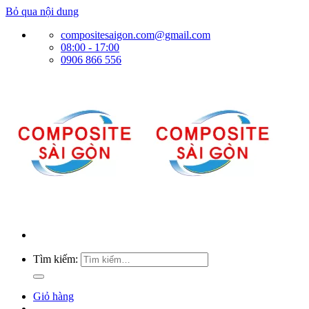
Bỏ qua nội dung
compositesaigon.com@gmail.com
08:00 - 17:00
0906 866 556
Tìm kiếm:
Giỏ hàng