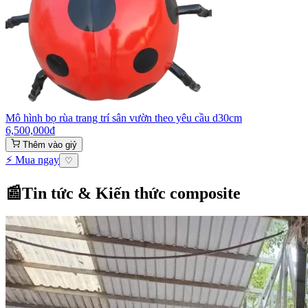
Mô hình bọ rùa trang trí sân vườn theo yêu cầu d30cm
6,500,000
₫
Thêm vào giỷ
⚡ Mua ngay
♡
📰
Tin tức & Kiến thức composite