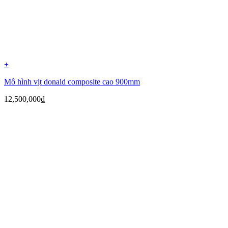
+
Mô hình vịt donald composite cao 900mm
12,500,000
₫