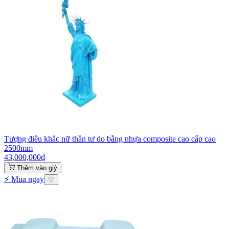
Tượng điêu khắc nữ thần tư do bằng nhựa composite cao cấp cao
2500mm
43,000,000
₫
Thêm vào giỷ
⚡ Mua ngay
♡