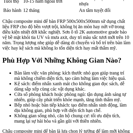
Tuổi thọ
10-15 năm ngoài trời
nhựa
Bảo hành
12 tháng
An tâm tuyệt đối
Chậu composite mini để bàn FRP 500x500x500mm sử dụng chất
liệu FRP cho độ bền vượt trội, không bị ăn mòn hay nứt vỡ trong
điều kiện nhiệt đới khắc nghiệt. Sơn ô tô 2K automotive grade bảo
vệ bề mặt khỏi tia UV và mưa axit, duy trì màu sắc tươi mới trên 10
năm. Trọng lượng nhẹ giúp dễ dàng di chuyển và bố trí trên bàn làm
việc hay kệ sách mà không lo tốn diện tích hay mất thẩm mỹ.
Phù Hợp Với Những Không Gian Nào?
Bàn làm việc văn phòng: kích thước nhỏ gọn giúp trang trí
mà không chiếm diện tích, tạo cảm hứng làm việc hiệu quả.
Kệ sách: điểm nhấn xanh mát cho không gian đọc sách, dễ
dàng sắp xếp cùng các vật dụng khác.
Cửa sổ phòng khách hoặc phòng ngủ: tận dụng ánh sáng tự
nhiên, giúp cây phát triển khỏe mạnh, tăng tính thẩm mỹ.
Bếp nhỏ hoặc bàn tiếp khách: tạo điểm nhấn sinh động, làm
dịu không gian, phù hợp với diện tích hạn chế.
Không gian sống nhỏ, căn hộ chung cư: tối ưu diện tích,
mang lại sự hài hòa và gần gũi với thiên nhiên.
Chậu composite mini để bàn là lựa chọn lý tưởng để làm mới không