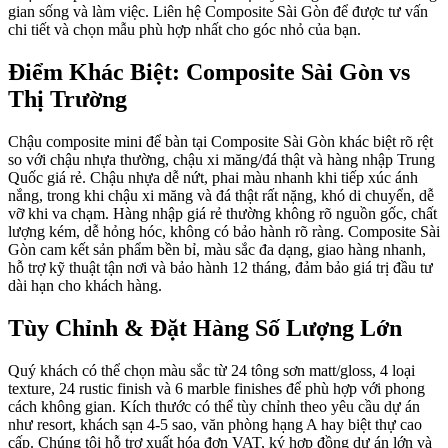
gian sống và làm việc. Liên hệ Composite Sài Gòn để được tư vấn
chi tiết và chọn mẫu phù hợp nhất cho góc nhỏ của bạn.
Điểm Khác Biệt: Composite Sài Gòn vs
Thị Trường
Chậu composite mini để bàn tại Composite Sài Gòn khác biệt rõ rệt
so với chậu nhựa thường, chậu xi măng/đá thật và hàng nhập Trung
Quốc giá rẻ. Chậu nhựa dễ nứt, phai màu nhanh khi tiếp xúc ánh
nắng, trong khi chậu xi măng và đá thật rất nặng, khó di chuyển, dễ
vỡ khi va chạm. Hàng nhập giá rẻ thường không rõ nguồn gốc, chất
lượng kém, dễ hỏng hóc, không có bảo hành rõ ràng. Composite Sài
Gòn cam kết sản phẩm bền bỉ, màu sắc đa dạng, giao hàng nhanh,
hỗ trợ kỹ thuật tận nơi và bảo hành 12 tháng, đảm bảo giá trị đầu tư
dài hạn cho khách hàng.
Tùy Chỉnh & Đặt Hàng Số Lượng Lớn
Quý khách có thể chọn màu sắc từ 24 tông sơn matt/gloss, 4 loại
texture, 24 rustic finish và 6 marble finishes để phù hợp với phong
cách không gian. Kích thước có thể tùy chỉnh theo yêu cầu dự án
như resort, khách sạn 4-5 sao, văn phòng hạng A hay biệt thự cao
cấp. Chúng tôi hỗ trợ xuất hóa đơn VAT, ký hợp đồng dự án lớn và