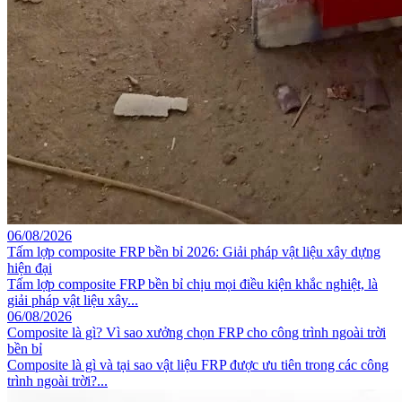
06/08/2026
Tấm lợp composite FRP bền bỉ 2026: Giải pháp vật liệu xây dựng
hiện đại
Tấm lợp composite FRP bền bỉ chịu mọi điều kiện khắc nghiệt, là
giải pháp vật liệu xây...
06/08/2026
Composite là gì? Vì sao xưởng chọn FRP cho công trình ngoài trời
bền bỉ
Composite là gì và tại sao vật liệu FRP được ưu tiên trong các công
trình ngoài trời?...