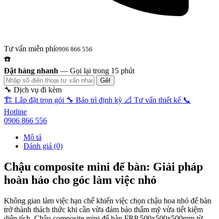
Tư vấn miễn phí
0906 866 556
☎️
Đặt hàng nhanh
—
Gọi lại trong 15 phút
GẻI
🔧 Dịch vụ đi kèm
🏗️
Lắp đặt trọn gói
🔧
Bảo trì định kỳ
📐
Tư vấn thiết kế
📞
Hotline
0906 866 556
Mô tả
Đánh giá (0)
Chậu composite mini để bàn: Giải pháp
hoàn hảo cho góc làm việc nhỏ
Không gian làm việc hạn chế khiến việc chọn chậu hoa nhỏ để bàn
trở thành thách thức khi cần vừa đảm bảo thẩm mỹ vừa tiết kiệm
diện tích. Chậu composite mini để bàn FRP 500x500x500mm từ