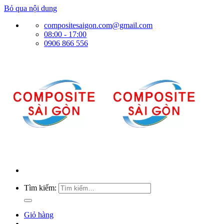
Bỏ qua nội dung
compositesaigon.com@gmail.com
08:00 - 17:00
0906 866 556
Tìm kiếm:
Giỏ hàng