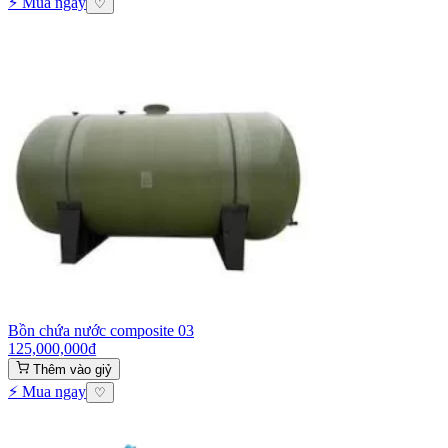
⚡ Mua ngay
♡
Bồn chứa nước composite 03
125,000,000
₫
Thêm vào giỷ
⚡ Mua ngay
♡