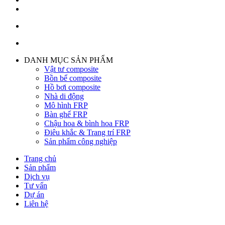
DANH MỤC SẢN PHẨM
Vật tư composite
Bồn bể composite
Hồ bơi composite
Nhà di động
Mô hình FRP
Bàn ghế FRP
Chậu hoa & bình hoa FRP
Điêu khắc & Trang trí FRP
Sản phẩm công nghiệp
Trang chủ
Sản phẩm
Dịch vụ
Tư vấn
Dự án
Liên hệ