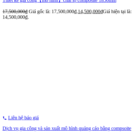
Thiết kế gia công【mô hình】chai lọ composite 1850mm
17,500,000
₫
Giá gốc là: 17,500,000₫.
14,500,000
₫
Giá hiện tại là:
14,500,000₫.
Liên hệ báo giá
Dịch vụ gia công và sản xuất mô hình quảng cáo bằng compsoite