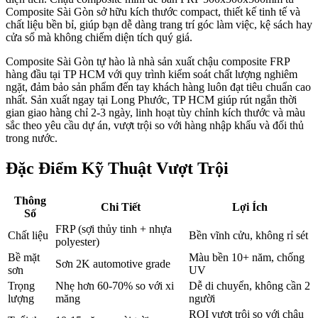
Composite Sài Gòn sở hữu kích thước compact, thiết kế tinh tế và
chất liệu bền bỉ, giúp bạn dễ dàng trang trí góc làm việc, kệ sách hay
cửa sổ mà không chiếm diện tích quý giá.
Composite Sài Gòn tự hào là nhà sản xuất chậu composite FRP
hàng đầu tại TP HCM với quy trình kiểm soát chất lượng nghiêm
ngặt, đảm bảo sản phẩm đến tay khách hàng luôn đạt tiêu chuẩn cao
nhất. Sản xuất ngay tại Long Phước, TP HCM giúp rút ngắn thời
gian giao hàng chỉ 2-3 ngày, linh hoạt tùy chỉnh kích thước và màu
sắc theo yêu cầu dự án, vượt trội so với hàng nhập khẩu và đối thủ
trong nước.
Đặc Điểm Kỹ Thuật Vượt Trội
Thông
Chi Tiết
Lợi Ích
Số
FRP (sợi thủy tinh + nhựa
Chất liệu
Bền vĩnh cửu, không rỉ sét
polyester)
Bề mặt
Màu bền 10+ năm, chống
Sơn 2K automotive grade
sơn
UV
Trọng
Nhẹ hơn 60-70% so với xi
Dễ di chuyển, không cần 2
lượng
măng
người
ROI vượt trội so với chậu