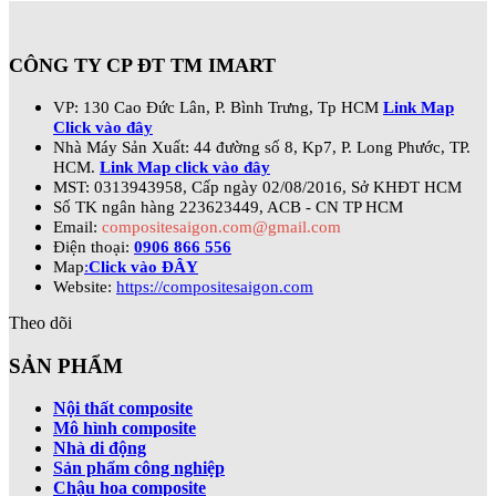
CÔNG TY CP ĐT TM IMART
VP: 130 Cao Đức Lân, P. Bình Trưng, Tp HCM
Link Map
Click vào đây
Nhà Máy Sản Xuất: 44 đường số 8, Kp7, P. Long Phước, TP.
HCM.
Link Map click vào đây
MST: 0313943958, Cấp ngày 02/08/2016, Sở KHĐT HCM
Số TK ngân hàng 223623449, ACB - CN TP HCM
Email:
compositesaigon.com@gmail.com
Điện thoại:
0906 866 556
Map
:
Click vào ĐÂY
Website:
https://compositesaigon.com
Theo dõi
SẢN PHẨM
Nội thất composite
Mô hình composite
Nhà di động
Sản phẩm công nghiệp
Chậu hoa composite