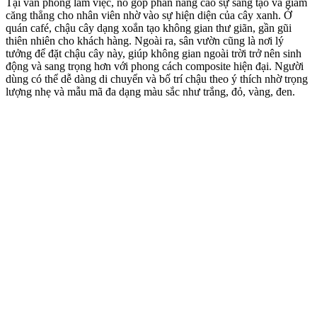
Tại văn phòng làm việc, nó góp phần nâng cao sự sáng tạo và giảm
căng thẳng cho nhân viên nhờ vào sự hiện diện của cây xanh. Ở
quán café, chậu cây dạng xoắn tạo không gian thư giãn, gần gũi
thiên nhiên cho khách hàng. Ngoài ra, sân vườn cũng là nơi lý
tưởng để đặt chậu cây này, giúp không gian ngoài trời trở nên sinh
động và sang trọng hơn với phong cách composite hiện đại. Người
dùng có thể dễ dàng di chuyển và bố trí chậu theo ý thích nhờ trọng
lượng nhẹ và mẫu mã đa dạng màu sắc như trắng, đỏ, vàng, đen.