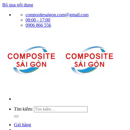
Bỏ qua nội dung
compositesaigon.com@gmail.com
08:00 - 17:00
0906 866 556
Tìm kiếm:
Giỏ hàng