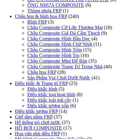
ỐNG NHỰA COMPOSITE
(9)
Thùng nhựa FRP
(1)
Chậu hoa & bình hoa FRP
(240)
Bình FRP
(3)
Chậu Composite Cỡ Lớn Thương Mại
(18)
Chậu Composite Giả Đá Cẩm Thạch
(9)
Chậu Composite Hình Bầu Dục
(4)
Chậu Composite Hình Chữ Nhật
(11)
Chậu Composite Hình Tròn
(15)
Chậu Composite Hình Trụ
(16)
Chậu Composite Mini Để Bàn
(35)
Chậu Composite Trang Trí Trong Nhà
(40)
Chậu hoa FRP
(28)
Sản Phẩm Vui Chơi Dưới Nước
(41)
Điêu khắc & Trang trí FRP
(23)
Điêu khắc hình
(5)
Điêu khắc loại hoạt hình
(8)
Điêu khắc loài trái cây
(1)
Điêu khắc tượng xốp
(6)
Điêu khắc tượng FRP
(14)
Ghế tắm nắng FRP
(37)
Hệ thống trò chơi nước
(37)
HỒ BƠI COMPOSITE
(17)
Hoa văn phù điều FRP
(1)