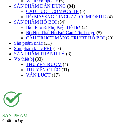
Vật tư composite
(6)
SẢN PHẨM DÂN DỤNG
(84)
CẦU TUỘT COMPOSITE
(5)
HỒ MASSAGE JACUZZI COMPOSITE
(4)
SẢN PHẨM HỒ BƠI
(54)
Bàn Phụ & Phụ Kiện Hồ Bơi
(2)
Bộ Nội Thất Hồ Bơi Cao Cấp Ledge
(8)
CẦU TRƯỢT MÁNG TRƯỢT HỒ BƠI
(29)
Sản phẩm khác
(21)
Sản phẩm khác FRP
(17)
SẢN PHẨM THANH LÝ
(3)
Vỏ thiết bị
(33)
THUYỀN BUỒM
(4)
THUYỀN CHÈO
(11)
VÁN LƯỚT
(17)
SẢN PHẨM
Chất lượng