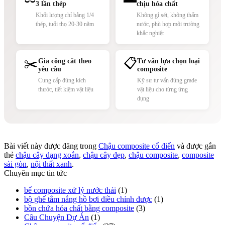
3 lần thép
chịu hóa chất
Khối lượng chỉ bằng 1/4
Không gỉ sét, không thấm
thép, tuổi thọ 20-30 năm
nước, phù hợp môi trường
khắc nghiệt
✂️
📋
Gia công cắt theo
Tư vấn lựa chọn loại
yêu cầu
composite
Cung cấp đúng kích
Kỹ sư tư vấn đúng grade
thước, tiết kiệm vật liệu
vật liệu cho từng ứng
dụng
Bài viết này được đăng trong
Chậu composite cổ điển
và được gắn
thẻ
chậu cây dạng xoắn
,
chậu cây đẹp
,
chậu composite
,
composite
sài gòn
,
nội thất xanh
.
Chuyên mục tin tức
bể composite xử lý nước thải
(1)
bộ ghế tắm nắng hồ bơi điều chỉnh được
(1)
bồn chứa hóa chất bằng composite
(3)
Câu Chuyện Dự Án
(1)