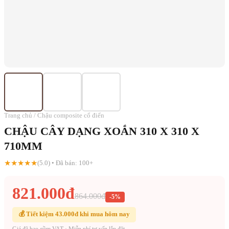
Trang chủ / Chậu composite cổ điển
CHẬU CÂY DẠNG XOẮN 310 X 310 X
710MM
★★★★★
(5.0) • Đã bán: 100+
821.000đ
864.000đ
-5%
💰 Tiết kiệm 43.000đ khi mua hôm nay
Giá đã bao gồm VAT · Miễn phí tư vấn lắp đặt