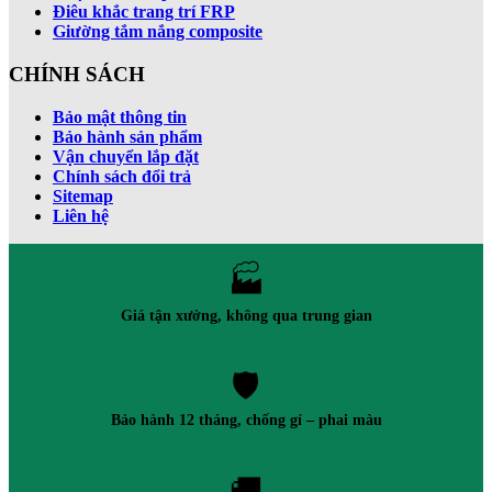
Điêu khắc trang trí FRP
Giường tắm nắng composite
CHÍNH SÁCH
Bảo mật thông tin
Bảo hành sản phẩm
Vận chuyển lắp đặt
Chính sách đổi trả
Sitemap
Liên hệ
🏭
Giá tận xưởng, không qua trung gian
🛡️
Bảo hành 12 tháng, chống gỉ – phai màu
🚚