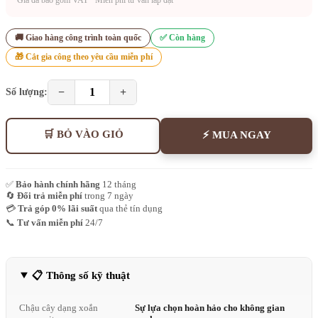
🚚 Giao hàng công trình toàn quốc
✅ Còn hàng
🎁 Cắt gia công theo yêu cầu miễn phí
−
1
+
Số lượng:
🛒 BỎ VÀO GIỎ
⚡ MUA NGAY
✅
Bảo hành chính hãng
12 tháng
🔄
Đổi trả miễn phí
trong 7 ngày
💳
Trả góp 0% lãi suất
qua thẻ tín dụng
📞
Tư vấn miễn phí
24/7
📋 Thông số kỹ thuật
Chậu cây dạng xoắn
Sự lựa chọn hoàn hảo cho không gian