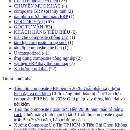
Chậu composite cổ điển
(27)
CHUYÊN MỤC KHÁC
(4)
composite GRP sợi thủy tinh
(2)
đài phun nước hình nấm FRP
(1)
GÓC DỊCH VỤ
(67)
GÓC TƯ VẤN
(63)
KHÁCH HÀNG TIÊU BIỂU
(6)
mái che composite chống UV
(1)
tấm lợp composite trong suốt
(1)
tấm ốp composite nhẹ bền
(1)
Uncategorized
(41)
ứng dụng composite công nghiệp
(2)
vật liệu FRP thay thế kim loại
(7)
Xu hướng nội thất
(52)
Tin tức mới nhất
Tấm lợp composite FRP bền bỉ 2026: Giải pháp xây dựng
hiện đại và tiết kiệm
Chức năng bình luận bị tắt
ở Tấm lợp
composite FRP bền bỉ 2026: Giải pháp xây dựng hiện đại và
tiết kiệm
Tuổi thọ composite ngoài trời: Bền 20-30 năm, bảo trì đúng
cách
Chức năng bình luận bị tắt
ở Tuổi thọ composite ngoài
trời: Bền 20-30 năm, bảo trì đúng cách
Xưởng Composite Uy Tín TP.HCM: 8 Tiêu Chí Chọn Không