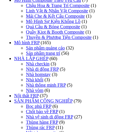
Mô Hình Composite Theo Yêu Cầu
(7)
Chậu Hoa & Trang Trí Composite
(1)
Linh Vật & Nhân Vật Composite
(1)
Mái Che & Kết Cấu Composite
(1)
Mô Hình Sự Kiện Khổng Lồ
(1)
Quả Cầu & Bóng Composite
(1)
Quầy Kiot & Booth Composite
(1)
Thuyền & Phương Tiện Composite
(1)
Mô hình FRP
(165)
Sản phẩm quảng cáo
(32)
Sản phẩm trang trí
(56)
NHÀ LẮP GHÉP
(60)
Nhà checkin
(3)
Nhà di động FRP
(5)
Nhà homstay
(3)
Nhà khối
(3)
Nhà thông minh FRP
(5)
Nhà vòm
(6)
Nội thất FRP
(37)
SẢN PHẨM CÔNG NGHIỆP
(79)
Bọc phủ FRP
(6)
Chốt bảo về FRP
(1)
Nhà vệ sinh di động FRP
(27)
Thùng hàng FRP
(9)
Thùng rác FRP
(11)