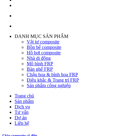
DANH MỤC SẢN PHẨM
Vật tư composite
Bồn bể composite
Hồ bơi composite
Nhà di động
Mô hình FRP
Bàn ghế FRP
Chậu hoa & bình hoa FRP
Điêu khắc & Trang trí FRP
Sản phẩm công nghiệp
Trang chủ
Sản phẩm
Dịch vụ
Tư vấn
Dự án
Liên hệ
Chậu composite cổ điển