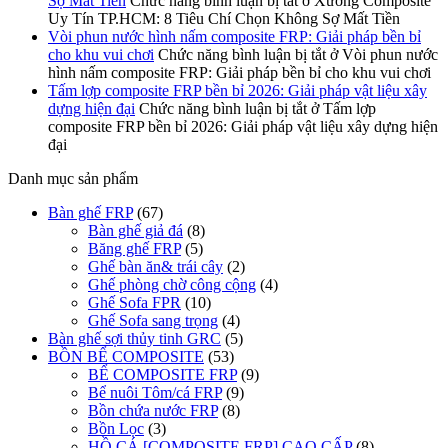
Sợ Mất Tiền
Chức năng bình luận bị tắt
ở Xưởng Composite
Uy Tín TP.HCM: 8 Tiêu Chí Chọn Không Sợ Mất Tiền
Vòi phun nước hình nấm composite FRP: Giải pháp bền bỉ
cho khu vui chơi
Chức năng bình luận bị tắt
ở Vòi phun nước
hình nấm composite FRP: Giải pháp bền bỉ cho khu vui chơi
Tấm lợp composite FRP bền bỉ 2026: Giải pháp vật liệu xây
dựng hiện đại
Chức năng bình luận bị tắt
ở Tấm lợp
composite FRP bền bỉ 2026: Giải pháp vật liệu xây dựng hiện
đại
Danh mục sản phẩm
Bàn ghế FRP
(67)
Bàn ghế giả đá
(8)
Băng ghế FRP
(5)
Ghế bàn ăn& trái cây
(2)
Ghế phòng chờ công cộng
(4)
Ghế Sofa FPR
(10)
Ghế Sofa sang trọng
(4)
Bàn ghế sợi thủy tinh GRC
(5)
BỒN BỂ COMPOSITE
(53)
BỂ COMPOSITE FRP
(9)
Bể nuôi Tôm/cá FRP
(9)
Bồn chứa nước FRP
(8)
Bồn Lọc
(3)
HỒ CÁ [COMPOSITE FRP] CAO CẤP
(8)