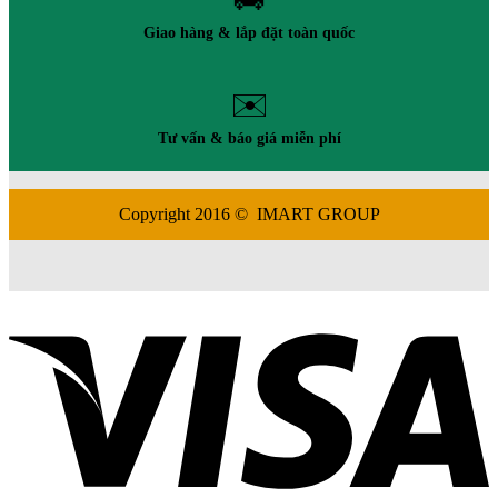
Giao hàng & lắp đặt toàn quốc
✉️
Tư vấn & báo giá miễn phí
Copyright 2016 © IMART GROUP