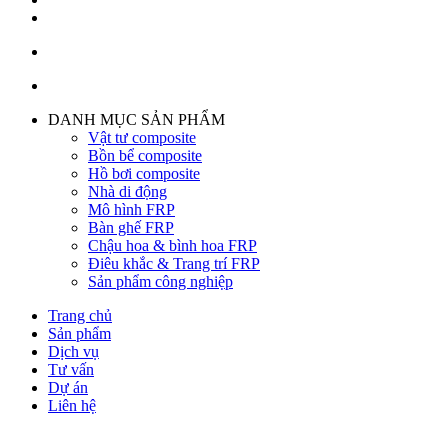
DANH MỤC SẢN PHẨM
Vật tư composite
Bồn bể composite
Hồ bơi composite
Nhà di động
Mô hình FRP
Bàn ghế FRP
Chậu hoa & bình hoa FRP
Điêu khắc & Trang trí FRP
Sản phẩm công nghiệp
Trang chủ
Sản phẩm
Dịch vụ
Tư vấn
Dự án
Liên hệ