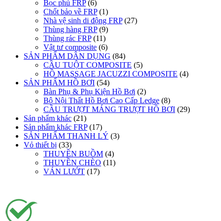
Bọc phủ FRP
(6)
Chốt bảo về FRP
(1)
Nhà vệ sinh di động FRP
(27)
Thùng hàng FRP
(9)
Thùng rác FRP
(11)
Vật tư composite
(6)
SẢN PHẨM DÂN DỤNG
(84)
CẦU TUỘT COMPOSITE
(5)
HỒ MASSAGE JACUZZI COMPOSITE
(4)
SẢN PHẨM HỒ BƠI
(54)
Bàn Phụ & Phụ Kiện Hồ Bơi
(2)
Bộ Nội Thất Hồ Bơi Cao Cấp Ledge
(8)
CẦU TRƯỢT MÁNG TRƯỢT HỒ BƠI
(29)
Sản phẩm khác
(21)
Sản phẩm khác FRP
(17)
SẢN PHẨM THANH LÝ
(3)
Vỏ thiết bị
(33)
THUYỀN BUỒM
(4)
THUYỀN CHÈO
(11)
VÁN LƯỚT
(17)