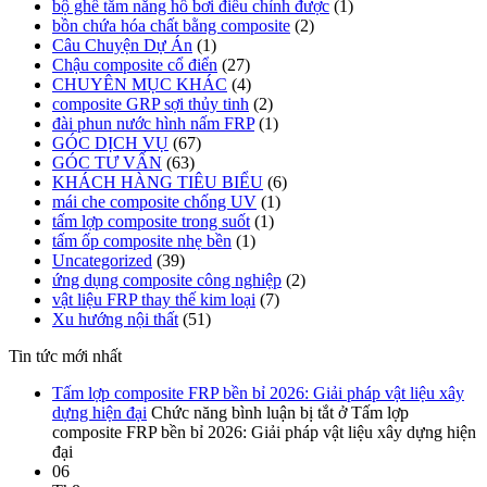
bộ ghế tắm nắng hồ bơi điều chỉnh được
(1)
bồn chứa hóa chất bằng composite
(2)
Câu Chuyện Dự Án
(1)
Chậu composite cổ điển
(27)
CHUYÊN MỤC KHÁC
(4)
composite GRP sợi thủy tinh
(2)
đài phun nước hình nấm FRP
(1)
GÓC DỊCH VỤ
(67)
GÓC TƯ VẤN
(63)
KHÁCH HÀNG TIÊU BIỂU
(6)
mái che composite chống UV
(1)
tấm lợp composite trong suốt
(1)
tấm ốp composite nhẹ bền
(1)
Uncategorized
(39)
ứng dụng composite công nghiệp
(2)
vật liệu FRP thay thế kim loại
(7)
Xu hướng nội thất
(51)
Tin tức mới nhất
Tấm lợp composite FRP bền bỉ 2026: Giải pháp vật liệu xây
dựng hiện đại
Chức năng bình luận bị tắt
ở Tấm lợp
composite FRP bền bỉ 2026: Giải pháp vật liệu xây dựng hiện
đại
06