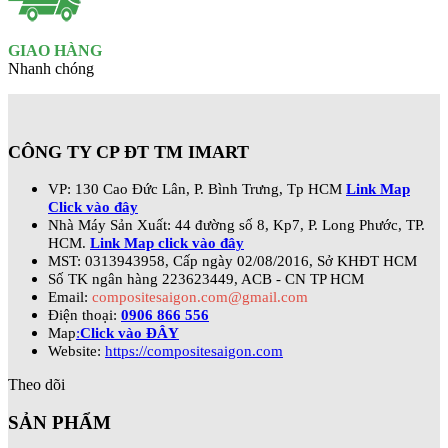
GIAO HÀNG
Nhanh chóng
CÔNG TY CP ĐT TM IMART
VP: 130 Cao Đức Lân, P. Bình Trưng, Tp HCM
Link Map
Click vào đây
Nhà Máy Sản Xuất: 44 đường số 8, Kp7, P. Long Phước, TP.
HCM.
Link Map click vào đây
MST: 0313943958, Cấp ngày 02/08/2016, Sở KHĐT HCM
Số TK ngân hàng 223623449, ACB - CN TP HCM
Email:
compositesaigon.com@gmail.com
Điện thoại:
0906 866 556
Map
:
Click vào ĐÂY
Website:
https://compositesaigon.com
Theo dõi
SẢN PHẨM