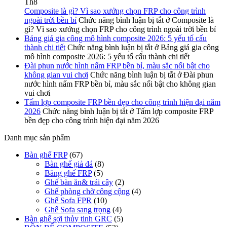
Th8
Composite là gì? Vì sao xưởng chọn FRP cho công trình
ngoài trời bền bỉ
Chức năng bình luận bị tắt
ở Composite là
gì? Vì sao xưởng chọn FRP cho công trình ngoài trời bền bỉ
Bảng giá gia công mô hình composite 2026: 5 yếu tố cấu
thành chi tiết
Chức năng bình luận bị tắt
ở Bảng giá gia công
mô hình composite 2026: 5 yếu tố cấu thành chi tiết
Đài phun nước hình nấm FRP bền bỉ, màu sắc nổi bật cho
không gian vui chơi
Chức năng bình luận bị tắt
ở Đài phun
nước hình nấm FRP bền bỉ, màu sắc nổi bật cho không gian
vui chơi
Tấm lợp composite FRP bền đẹp cho công trình hiện đại năm
2026
Chức năng bình luận bị tắt
ở Tấm lợp composite FRP
bền đẹp cho công trình hiện đại năm 2026
Danh mục sản phẩm
Bàn ghế FRP
(67)
Bàn ghế giả đá
(8)
Băng ghế FRP
(5)
Ghế bàn ăn& trái cây
(2)
Ghế phòng chờ công cộng
(4)
Ghế Sofa FPR
(10)
Ghế Sofa sang trọng
(4)
Bàn ghế sợi thủy tinh GRC
(5)