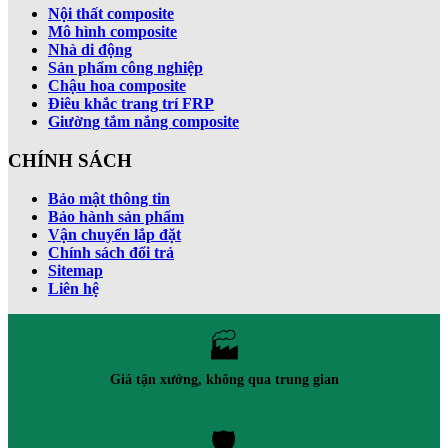
Nội thất composite
Mô hình composite
Nhà di động
Sản phẩm công nghiệp
Chậu hoa composite
Điêu khắc trang trí FRP
Giường tắm nắng composite
CHÍNH SÁCH
Bảo mật thông tin
Bảo hành sản phẩm
Vận chuyển lắp đặt
Chính sách đổi trả
Sitemap
Liên hệ
🏭
Giá tận xưởng, không qua trung gian
🛡️