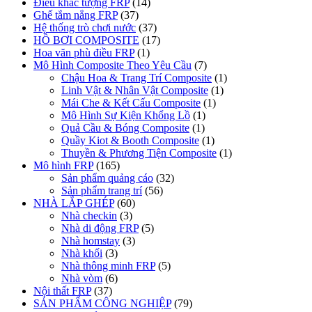
Điêu khắc tượng FRP
(14)
Ghế tắm nắng FRP
(37)
Hệ thống trò chơi nước
(37)
HỒ BƠI COMPOSITE
(17)
Hoa văn phù điều FRP
(1)
Mô Hình Composite Theo Yêu Cầu
(7)
Chậu Hoa & Trang Trí Composite
(1)
Linh Vật & Nhân Vật Composite
(1)
Mái Che & Kết Cấu Composite
(1)
Mô Hình Sự Kiện Khổng Lồ
(1)
Quả Cầu & Bóng Composite
(1)
Quầy Kiot & Booth Composite
(1)
Thuyền & Phương Tiện Composite
(1)
Mô hình FRP
(165)
Sản phẩm quảng cáo
(32)
Sản phẩm trang trí
(56)
NHÀ LẮP GHÉP
(60)
Nhà checkin
(3)
Nhà di động FRP
(5)
Nhà homstay
(3)
Nhà khối
(3)
Nhà thông minh FRP
(5)
Nhà vòm
(6)
Nội thất FRP
(37)
SẢN PHẨM CÔNG NGHIỆP
(79)