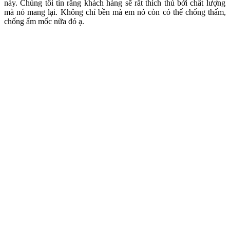
này. Chúng tôi tin rằng khách hàng sẽ rất thích thú bởi chất lượng
mà nó mang lại. Không chỉ bền mà em nó còn có thể chống thấm,
chống ẩm mốc nữa đó ạ.