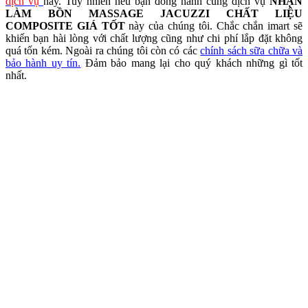
dịch vụ
này. Tuy nhiên nếu bạn đồng hành cùng dịch vụ
NHẬN
LÀM BỒN MASSAGE JACUZZI CHẤT LIỆU
COMPOSITE GIÁ TỐT
này của chúng tôi. Chắc chắn imart sẽ
khiến bạn hài lòng với chất lượng cũng như chi phí lắp đặt không
quá tốn kém. Ngoài ra chúng tôi còn có các
chính sách sữa chữa và
bảo hành uy tín.
Đảm bảo mang lại cho quý khách những gì tốt
nhất.