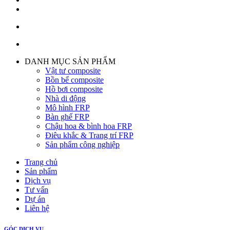
DANH MỤC SẢN PHẨM
Vật tư composite
Bồn bể composite
Hồ bơi composite
Nhà di động
Mô hình FRP
Bàn ghế FRP
Chậu hoa & bình hoa FRP
Điêu khắc & Trang trí FRP
Sản phẩm công nghiệp
Trang chủ
Sản phẩm
Dịch vụ
Tư vấn
Dự án
Liên hệ
GÓC DỊCH VỤ