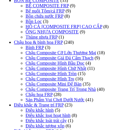
BỒN BỂ COMPOSITE
(53)
BỂ COMPOSITE FRP
(9)
Bể nuôi Tôm/cá FRP
(9)
Bồn chứa nước FRP
(8)
Bồn Lọc
(3)
HỒ CÁ [COMPOSITE FRP] CAO CẤP
(8)
ỐNG NHỰA COMPOSITE
(9)
Thùng nhựa FRP
(1)
Chậu hoa & bình hoa FRP
(240)
Bình FRP
(3)
Chậu Composite Cỡ Lớn Thương Mại
(18)
Chậu Composite Giả Đá Cẩm Thạch
(9)
Chậu Composite Hình Bầu Dục
(4)
Chậu Composite Hình Chữ Nhật
(11)
Chậu Composite Hình Tròn
(15)
Chậu Composite Hình Trụ
(16)
Chậu Composite Mini Để Bàn
(35)
Chậu Composite Trang Trí Trong Nhà
(40)
Chậu hoa FRP
(28)
Sản Phẩm Vui Chơi Dưới Nước
(41)
Điêu khắc & Trang trí FRP
(23)
Điêu khắc hình
(5)
Điêu khắc loại hoạt hình
(8)
Điêu khắc loài trái cây
(1)
Điêu khắc tượng xốp
(6)