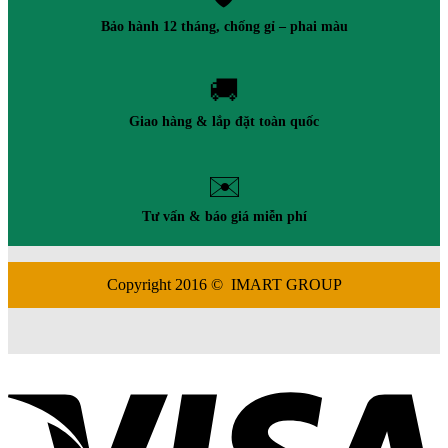
Bảo hành 12 tháng, chống gỉ – phai màu
🚚
Giao hàng & lắp đặt toàn quốc
✉️
Tư vấn & báo giá miễn phí
Copyright 2016 © IMART GROUP