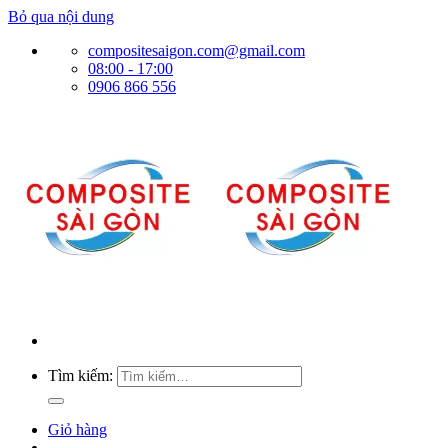
Bỏ qua nội dung
compositesaigon.com@gmail.com
08:00 - 17:00
0906 866 556
Tìm kiếm:
Giỏ hàng