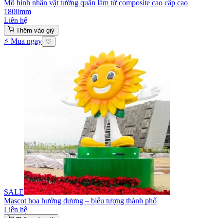
Mô hình nhân vật tướng quân làm từ composite cao cấp cao
1800mm
Liên hệ
Thêm vào giỷ
⚡ Mua ngay
♡
SALE
Mascot hoa hướng dương – biểu tượng thành phố
Liên hệ