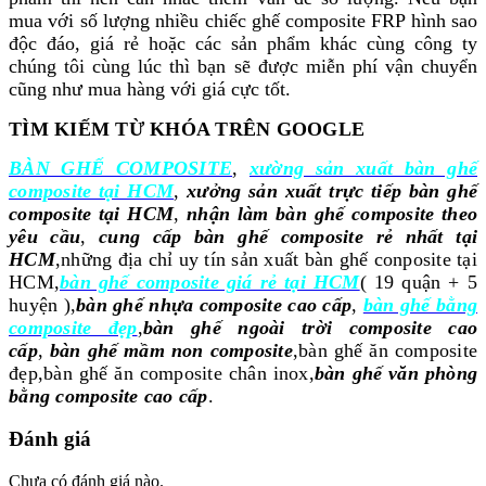
mua với số lượng nhiều chiếc ghế composite FRP hình sao
độc đáo, giá rẻ hoặc các sản phẩm khác cùng công ty
chúng tôi cùng lúc thì bạn sẽ được miễn phí vận chuyển
cũng như mua hàng với giá cực tốt.
T
ÌM KIẾM TỪ KHÓA TRÊN GOOGLE
BÀN GHẾ COMPOSITE
,
xường sản xuất bàn ghế
composite tại HCM
,
xưởng sản xuất trực tiếp bàn ghế
composite tại HCM
,
nhận làm bàn ghế composite theo
yêu cầu
,
cung cấp bàn ghế composite rẻ nhất tại
HCM
,những địa chỉ uy tín sản xuất bàn ghế conposite tại
HCM,
bàn ghế composite giá rẻ tại HCM
( 19 quận + 5
huyện ),
bàn ghế nhựa composite cao cấp
,
bàn ghế bằng
composite đẹp
,
bàn ghế ngoài trời composite cao
cấp
,
bàn ghế mầm non composite
,bàn ghế ăn composite
đẹp,bàn ghế ăn composite chân inox,
bàn ghế văn phòng
bằng composite cao cấp
.
Đánh giá
Chưa có đánh giá nào.