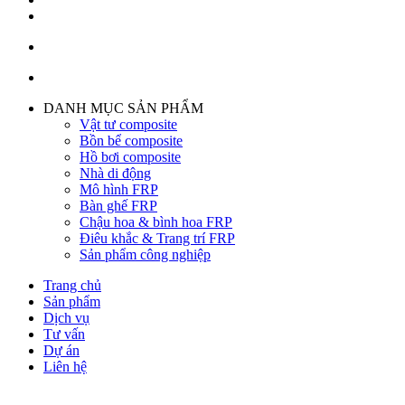
DANH MỤC SẢN PHẨM
Vật tư composite
Bồn bể composite
Hồ bơi composite
Nhà di động
Mô hình FRP
Bàn ghế FRP
Chậu hoa & bình hoa FRP
Điêu khắc & Trang trí FRP
Sản phẩm công nghiệp
Trang chủ
Sản phẩm
Dịch vụ
Tư vấn
Dự án
Liên hệ