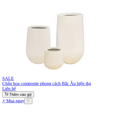
SALE
Chậu hoa composite phong cách Bắc Âu hiện đại
Liên hệ
Thêm vào giỷ
⚡ Mua ngay
♡