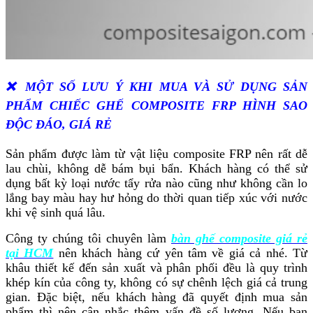
❌ MỘT SỐ LƯU Ý KHI MUA VÀ SỬ DỤNG SẢN
PHẨM CHIẾC GHẾ COMPOSITE FRP HÌNH SAO
ĐỘC ĐÁO, GIÁ RẺ
Sản phẩm được làm từ vật liệu composite FRP nên rất dễ
lau chùi, không dễ bám bụi bẩn. Khách hàng có thể sử
dụng bất kỳ loại nước tẩy rửa nào cũng như không cần lo
lắng bay màu hay hư hỏng do thời quan tiếp xúc với nước
khi vệ sinh quá lâu.
Công ty chúng tôi chuyên làm
bàn ghế composite giá rẻ
tại HCM
nên khách hàng cứ yên tâm về giá cả nhé. Từ
khâu thiết kế đến sản xuất và phân phối đều là quy trình
khép kín của công ty, không có sự chênh lệch giá cả trung
gian. Đặc biệt, nếu khách hàng đã quyết định mua sản
phẩm thì nên cân nhắc thêm vấn đề số lượng. Nếu bạn