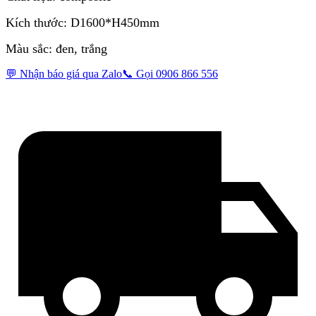
Kích thước: D1600*H450mm
Màu sắc: đen, trắng
💬 Nhận báo giá qua Zalo
📞 Gọi 0906 866 556