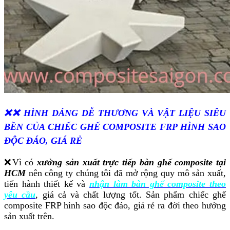
❌❌ HÌNH DÁNG DỄ THƯƠNG VÀ VẬT LIỆU SIÊU
BỀN CỦA CHIẾC GHẾ COMPOSITE FRP HÌNH SAO
ĐỘC ĐÁO, GIÁ RẺ
❌
Vì có
xưởng sản xuất trực tiếp bàn ghế composite tại
HCM
nên công ty chúng tôi đã mở rộng quy mô sản xuất,
tiến hành thiết kế và
nhận làm bàn ghế composite theo
yêu cầu
, giá cả và chất lượng tốt. Sản phẩm chiếc ghế
composite FRP hình sao độc đáo, giá rẻ ra đời theo hướng
sản xuất trên.