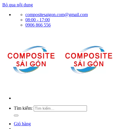
Bỏ qua nội dung
compositesaigon.com@gmail.com
08:00 - 17:00
0906 866 556
Tìm kiếm:
Giỏ hàng