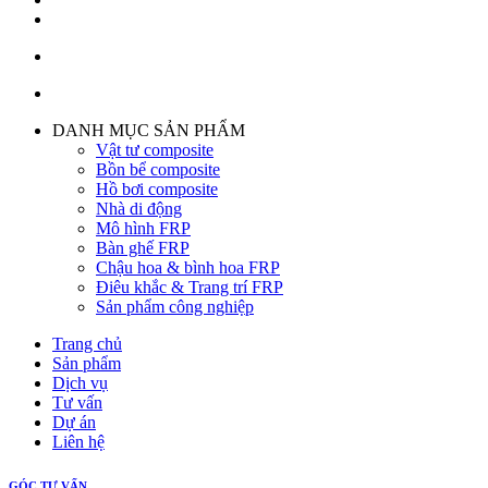
DANH MỤC SẢN PHẨM
Vật tư composite
Bồn bể composite
Hồ bơi composite
Nhà di động
Mô hình FRP
Bàn ghế FRP
Chậu hoa & bình hoa FRP
Điêu khắc & Trang trí FRP
Sản phẩm công nghiệp
Trang chủ
Sản phẩm
Dịch vụ
Tư vấn
Dự án
Liên hệ
GÓC TƯ VẤN