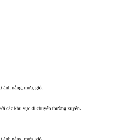
ư ánh nắng, mưa, gió.
với các khu vực di chuyển thường xuyên.
ư ánh nắng, mưa, gió.