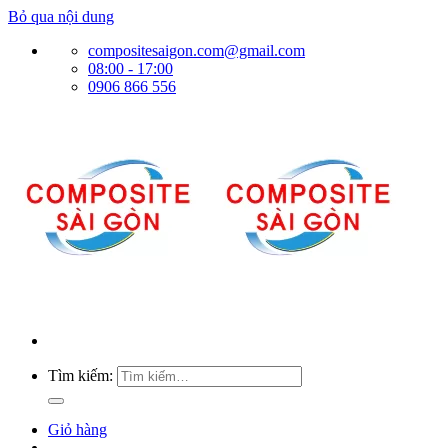
Bỏ qua nội dung
compositesaigon.com@gmail.com
08:00 - 17:00
0906 866 556
Tìm kiếm:
Giỏ hàng