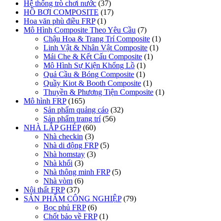
Hệ thống trò chơi nước
(37)
HỒ BƠI COMPOSITE
(17)
Hoa văn phù điều FRP
(1)
Mô Hình Composite Theo Yêu Cầu
(7)
Chậu Hoa & Trang Trí Composite
(1)
Linh Vật & Nhân Vật Composite
(1)
Mái Che & Kết Cấu Composite
(1)
Mô Hình Sự Kiện Khổng Lồ
(1)
Quả Cầu & Bóng Composite
(1)
Quầy Kiot & Booth Composite
(1)
Thuyền & Phương Tiện Composite
(1)
Mô hình FRP
(165)
Sản phẩm quảng cáo
(32)
Sản phẩm trang trí
(56)
NHÀ LẮP GHÉP
(60)
Nhà checkin
(3)
Nhà di động FRP
(5)
Nhà homstay
(3)
Nhà khối
(3)
Nhà thông minh FRP
(5)
Nhà vòm
(6)
Nội thất FRP
(37)
SẢN PHẨM CÔNG NGHIỆP
(79)
Bọc phủ FRP
(6)
Chốt bảo về FRP
(1)