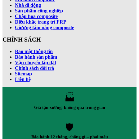
Nhà di động
Sản phẩm công nghiệp
Chậu hoa composite
Điêu khắc trang trí FRP
Giường tắm nắng composite
CHÍNH SÁCH
Bảo mật thông tin
Bảo hành sản phẩm
Vận chuyển lắp đặt
Chính sách đổi trả
Sitemap
Liên hệ
🏭
Giá tận xưởng, không qua trung gian
🛡️
Bảo hành 12 tháng, chống gỉ – phai màu