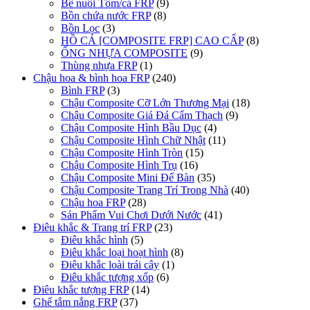
Bể nuôi Tôm/cá FRP
(9)
Bồn chứa nước FRP
(8)
Bồn Lọc
(3)
HỒ CÁ [COMPOSITE FRP] CAO CẤP
(8)
ỐNG NHỰA COMPOSITE
(9)
Thùng nhựa FRP
(1)
Chậu hoa & bình hoa FRP
(240)
Bình FRP
(3)
Chậu Composite Cỡ Lớn Thương Mại
(18)
Chậu Composite Giả Đá Cẩm Thạch
(9)
Chậu Composite Hình Bầu Dục
(4)
Chậu Composite Hình Chữ Nhật
(11)
Chậu Composite Hình Tròn
(15)
Chậu Composite Hình Trụ
(16)
Chậu Composite Mini Để Bàn
(35)
Chậu Composite Trang Trí Trong Nhà
(40)
Chậu hoa FRP
(28)
Sản Phẩm Vui Chơi Dưới Nước
(41)
Điêu khắc & Trang trí FRP
(23)
Điêu khắc hình
(5)
Điêu khắc loại hoạt hình
(8)
Điêu khắc loài trái cây
(1)
Điêu khắc tượng xốp
(6)
Điêu khắc tượng FRP
(14)
Ghế tắm nắng FRP
(37)