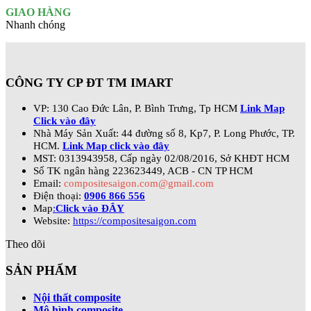
GIAO HÀNG
Nhanh chóng
CÔNG TY CP ĐT TM IMART
VP: 130 Cao Đức Lân, P. Bình Trưng, Tp HCM
Link Map
Click vào đây
Nhà Máy Sản Xuất: 44 đường số 8, Kp7, P. Long Phước, TP.
HCM.
Link Map click vào đây
MST: 0313943958, Cấp ngày 02/08/2016, Sở KHĐT HCM
Số TK ngân hàng 223623449, ACB - CN TP HCM
Email:
compositesaigon.com@gmail.com
Điện thoại:
0906 866 556
Map
:
Click vào ĐÂY
Website:
https://compositesaigon.com
Theo dõi
SẢN PHẨM
Nội thất composite
Mô hình composite