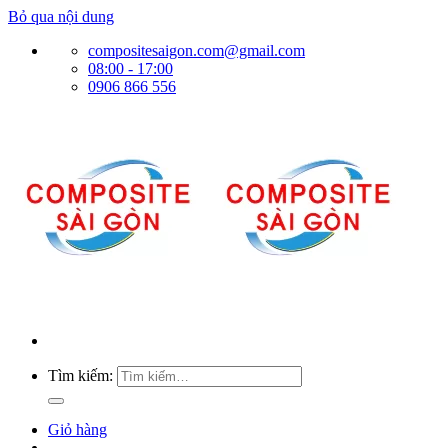
Bỏ qua nội dung
compositesaigon.com@gmail.com
08:00 - 17:00
0906 866 556
Tìm kiếm:
Giỏ hàng