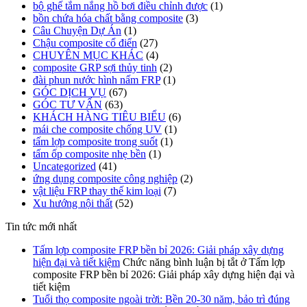
bộ ghế tắm nắng hồ bơi điều chỉnh được
(1)
bồn chứa hóa chất bằng composite
(3)
Câu Chuyện Dự Án
(1)
Chậu composite cổ điển
(27)
CHUYÊN MỤC KHÁC
(4)
composite GRP sợi thủy tinh
(2)
đài phun nước hình nấm FRP
(1)
GÓC DỊCH VỤ
(67)
GÓC TƯ VẤN
(63)
KHÁCH HÀNG TIÊU BIỂU
(6)
mái che composite chống UV
(1)
tấm lợp composite trong suốt
(1)
tấm ốp composite nhẹ bền
(1)
Uncategorized
(41)
ứng dụng composite công nghiệp
(2)
vật liệu FRP thay thế kim loại
(7)
Xu hướng nội thất
(52)
Tin tức mới nhất
Tấm lợp composite FRP bền bỉ 2026: Giải pháp xây dựng
hiện đại và tiết kiệm
Chức năng bình luận bị tắt
ở Tấm lợp
composite FRP bền bỉ 2026: Giải pháp xây dựng hiện đại và
tiết kiệm
Tuổi thọ composite ngoài trời: Bền 20-30 năm, bảo trì đúng