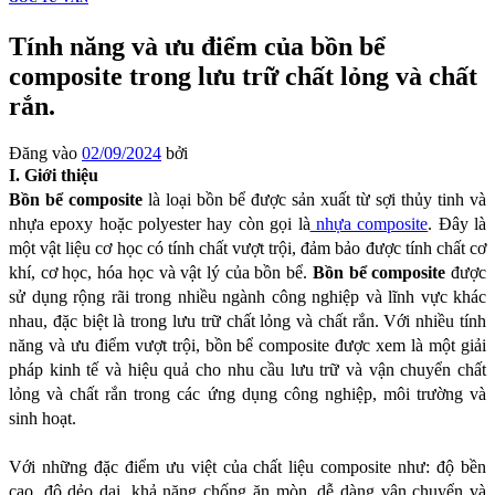
Tính năng và ưu điểm của bồn bể
composite trong lưu trữ chất lỏng và chất
rắn.
Đăng vào
02/09/2024
bởi
I. Giới thiệu
Bồn bể composite
 là loại bồn bể được sản xuất từ sợi thủy tinh và 
nhựa epoxy hoặc polyester hay còn gọi là
 nhựa composite
. Đây là 
một vật liệu cơ học có tính chất vượt trội, đảm bảo được tính chất cơ 
khí, cơ học, hóa học và vật lý của bồn bể. 
Bồn bể composite
 được 
sử dụng rộng rãi trong nhiều ngành công nghiệp và lĩnh vực khác 
nhau, đặc biệt là trong lưu trữ chất lỏng và chất rắn. Với nhiều tính 
năng và ưu điểm vượt trội, bồn bể composite được xem là một giải 
pháp kinh tế và hiệu quả cho nhu cầu lưu trữ và vận chuyển chất 
lỏng và chất rắn trong các ứng dụng công nghiệp, môi trường và 
sinh hoạt.
Với những đặc điểm ưu việt của chất liệu composite như: độ bền 
cao, độ dẻo dai, khả năng chống ăn mòn, dễ dàng vận chuyển và 