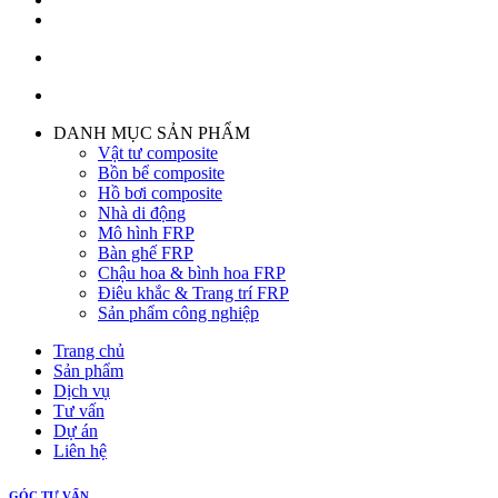
DANH MỤC SẢN PHẨM
Vật tư composite
Bồn bể composite
Hồ bơi composite
Nhà di động
Mô hình FRP
Bàn ghế FRP
Chậu hoa & bình hoa FRP
Điêu khắc & Trang trí FRP
Sản phẩm công nghiệp
Trang chủ
Sản phẩm
Dịch vụ
Tư vấn
Dự án
Liên hệ
GÓC TƯ VẤN