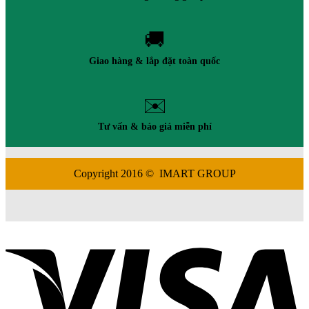
🚚
Giao hàng & lắp đặt toàn quốc
✉️
Tư vấn & báo giá miễn phí
Copyright 2016 © IMART GROUP