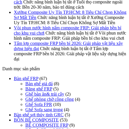
cách
Chức năng bình luận bị tắt
ở Tuổi thọ composite ngoài
trời: Bền 20-30 năm, bảo trì đúng cách
Xưởng Composite Uy Tín TP.HCM: 8 Tiêu Chí Chọn Không
Sợ Mất Tiền
Chức năng bình luận bị tắt
ở Xưởng Composite
Uy Tín TP.HCM: 8 Tiêu Chí Chọn Không Sợ Mất Tiền
Vòi phun nước hình nấm composite FRP: Giải pháp bền bỉ
cho khu vui chơi
Chức năng bình luận bị tắt
ở Vòi phun nước
hình nấm composite FRP: Giải pháp bền bỉ cho khu vui chơi
Tấm lợp composite FRP bền bỉ 2026: Giải pháp vật liệu xây
dựng hiện đại
Chức năng bình luận bị tắt
ở Tấm lợp
composite FRP bền bỉ 2026: Giải pháp vật liệu xây dựng hiện
đại
Danh mục sản phẩm
Bàn ghế FRP
(67)
Bàn ghế giả đá
(8)
Băng ghế FRP
(5)
Ghế bàn ăn& trái cây
(2)
Ghế phòng chờ công cộng
(4)
Ghế Sofa FPR
(10)
Ghế Sofa sang trọng
(4)
Bàn ghế sợi thủy tinh GRC
(5)
BỒN BỂ COMPOSITE
(53)
BỂ COMPOSITE FRP
(9)