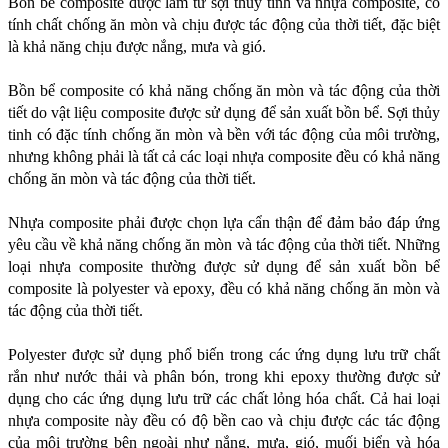
Bồn bể composite được làm từ sợi thủy tinh và nhựa composite, có 
tính chất chống ăn mòn và chịu được tác động của thời tiết, đặc biệt 
là khả năng chịu được nắng, mưa và gió.
Bồn bể composite có khả năng chống ăn mòn và tác động của thời 
tiết do vật liệu composite được sử dụng để sản xuất bồn bể. Sợi thủy 
tinh có đặc tính chống ăn mòn và bền với tác động của môi trường, 
nhưng không phải là tất cả các loại nhựa composite đều có khả năng 
chống ăn mòn và tác động của thời tiết.
Nhựa composite phải được chọn lựa cẩn thận để đảm bảo đáp ứng 
yêu cầu về khả năng chống ăn mòn và tác động của thời tiết. Những 
loại nhựa composite thường được sử dụng để sản xuất bồn bể 
composite là polyester và epoxy, đều có khả năng chống ăn mòn và 
tác động của thời tiết.
Polyester được sử dụng phổ biến trong các ứng dụng lưu trữ chất 
rắn như nước thải và phân bón, trong khi epoxy thường được sử 
dụng cho các ứng dụng lưu trữ các chất lỏng hóa chất. Cả hai loại 
nhựa composite này đều có độ bền cao và chịu được các tác động 
của môi trường bên ngoài như nắng, mưa, gió, muối biển và hóa 