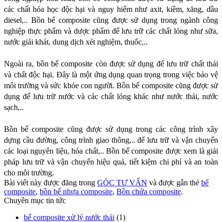
các chất hóa học độc hại và nguy hiểm như axit, kiềm, xăng, dầu 
diesel,.. Bồn bể composite cũng được sử dụng trong ngành công 
nghiệp thực phẩm và dược phẩm để lưu trữ các chất lỏng như sữa, 
nước giải khát, dung dịch xét nghiệm, thuốc,..
Ngoài ra, bồn bể composite còn được sử dụng để lưu trữ chất thải 
và chất độc hại. Đây là một ứng dụng quan trọng trong việc bảo vệ 
môi trường và sức khỏe con người. Bồn bể composite cũng được sử 
dụng để lưu trữ nước và các chất lỏng khác như nước thải, nước 
sạch,..
Bồn bể composite cũng được sử dụng trong các công trình xây 
dựng cầu đường, công trình giao thông,.. để lưu trữ và vận chuyển 
các loại nguyên liệu, hóa chất,.. Bồn bể composite được xem là giải 
pháp lưu trữ và vận chuyển hiệu quả, tiết kiệm chi phí và an toàn 
cho môi trường.
Bài viết này được đăng trong
GÓC TƯ VẤN
và được gắn thẻ
bể
composite
,
bồn bể nhựa composite
,
Bồn chứa composite
.
Chuyên mục tin tức
bể composite xử lý nước thải
(1)