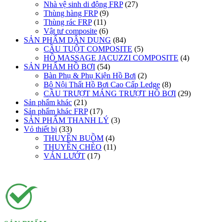
Nhà vệ sinh di động FRP
(27)
Thùng hàng FRP
(9)
Thùng rác FRP
(11)
Vật tư composite
(6)
SẢN PHẨM DÂN DỤNG
(84)
CẦU TUỘT COMPOSITE
(5)
HỒ MASSAGE JACUZZI COMPOSITE
(4)
SẢN PHẨM HỒ BƠI
(54)
Bàn Phụ & Phụ Kiện Hồ Bơi
(2)
Bộ Nội Thất Hồ Bơi Cao Cấp Ledge
(8)
CẦU TRƯỢT MÁNG TRƯỢT HỒ BƠI
(29)
Sản phẩm khác
(21)
Sản phẩm khác FRP
(17)
SẢN PHẨM THANH LÝ
(3)
Vỏ thiết bị
(33)
THUYỀN BUỒM
(4)
THUYỀN CHÈO
(11)
VÁN LƯỚT
(17)