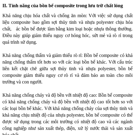
II. Tính năng của bồn bể composite trong lưu trữ chất lỏng
Khả năng chịu hóa chất và chống ăn mòn: Với việc sử dụng chất 
liệu composite bao gồm sợi thủy tinh và nhựa polyester chịu hóa 
chất,   ác bồn bể được làm bằng kim loại hoặc nhựa thông thường. 
Điều này giúp giảm thiểu nguy cơ hỏng hóc, sứt mẻ và rò rỉ trong 
quá trình sử dụng.
Khả năng chống thấm và giảm thiểu rò rỉ: Bồn bể composite có khả 
năng chống thấm tốt hơn so với các loại bồn bể khác. Với cấu trúc 
liên kết chặt chẽ giữa sợi thủy tinh và nhựa polyester, bồn bể 
composite giảm thiểu nguy cơ rò rỉ và đảm bảo an toàn cho môi 
trường và con người.
Khả năng chống cháy và độ bền với nhiệt độ cao: Bồn bể composite 
có khả năng chống cháy và độ bền với nhiệt độ cao tốt hơn so với 
các loại bồn bể khác. Với khả năng chống cháy của sợi thủy tinh và 
khả năng chịu nhiệt độ của nhựa polyester, bồn bể composite có thể 
được sử dụng trong các môi trường có nhiệt độ cao và các ngành 
công nghiệp như sản xuất thép, điện, xử lý nước thải và sản xuất 
hóa chất.