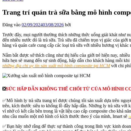
Trang trí quán trà sữa bằng mô hình compo
Đăng vào
02/09/2024
03/08/2026
bởi
Trước đây, mọi người thường thích những thức uống giải khát như n
đến nhiều nước đó là trà sữa. Trà sữa đã chiếm trọn vị giác của giới 
hàng và quán cafe cung cấp các loại trà sữa với nhiều hương vị khác 
Nắm bắt được sở thích cũng như thị hiếu của giới trẻ hiện nay, nhiều
hứa hẹn sẽ mang đến sự sinh động, hấp dẫn cho khách hàng mỗi khi g
những địa chỉ uy tín sản xuất mô hình composite tại HCM
với chi phí
❎
SỨC HẤP DẪN KHÔNG THỂ CHỐI TỪ CỦA MÔ HÌNH C
✅
Mô hình ly trà sữa trang trí được chúng tôi sản xuất dựa trên ng
trên, kích thước siêu to khổng lồ đầy hấp dẫn. Những ly trà sữa với 
vì nhờ có kết cấu bên trong là vật liệu cao cấp composite cho khả n
nhu cầu muốn một mô hình có kích thước theo ý của mình, Imart sẽ
s
✅
Bạn hãy nhớ rằng để thực sự thành công trong lĩnh vực kinh doanh