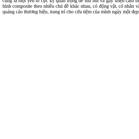
cũng là một yếu tố cực kỳ quan trọng để thu hút và gây thiện cảm t
hình composite theo nhiều chủ đề khác nhau, có động vật, có nhân 
quảng cáo thương hiệu, trang trí cho cửa tiệm của mình ngày một đẹp