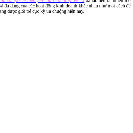
nh composite theo yêu cầu rẻ nhất tại HCM
đã tạo nên rất nhiều mô
 và đa dạng của các hoạt động kinh doanh khác nhau như một cách để
ang được giới trẻ cực kỳ ưa chuộng hiện nay.