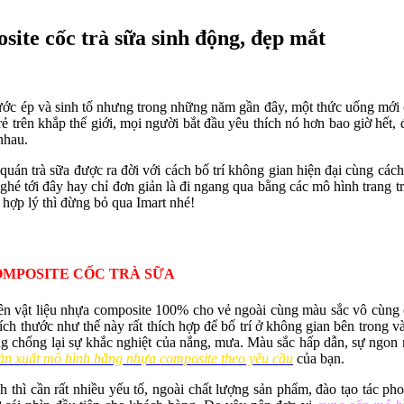
site cốc trà sữa sinh động, đẹp mắt
ước ép và sinh tố nhưng trong những năm gần đây, một thức uống mới
trẻ trên khắp thế giới, mọi người bắt đầu yêu thích nó hơn bao giờ hết, 
nhau.
 quán trà sữa được ra đời với cách bố trí không gian hiện đại cùng cách
hé tới đây hay chỉ đơn giản là đi ngang qua bằng các mô hình trang 
 hợp lý thì đừng bỏ qua Imart nhé!
OMPOSITE CỐC TRÀ SỮA
uyên vật liệu nhựa composite 100% cho vẻ ngoài cùng màu sắc vô cùng
kích thước như thế này rất thích hợp để bố trí ở không gian bên trong 
ăng chống lại sự khắc nghiệt của nắng, mưa. Màu sắc hấp dẫn, sự ngon m
ản xuất mô hình bằng nhựa composite theo yêu cầu
của bạn.
 thì cần rất nhiều yếu tố, ngoài chất lượng sản phẩm, đào tạo tác ph