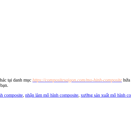
khác tại danh mục
https://compositesaigon.com/mo-hinh-composite
hứa 
 bạn.
nh composite
,
nhận làm mô hình composite
,
xưởng sản xuất mô hình c