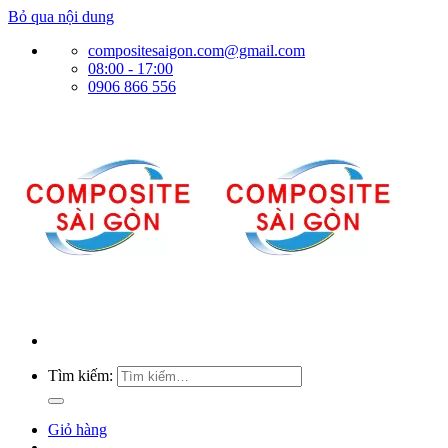
Bỏ qua nội dung
compositesaigon.com@gmail.com
08:00 - 17:00
0906 866 556
Tìm kiếm:
Giỏ hàng