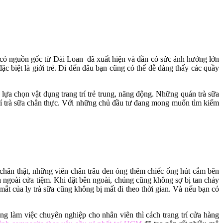
 có nguồn gốc từ Đài Loan đã xuất hiện và dần có sức ảnh hưởng lớn
đặc biệt là giới trẻ. Đi đến đâu bạn cũng có thể dễ dàng thấy các quầy
 lựa chọn vật dụng trang trí trẻ trung, năng động. Những quán trà sữa
trí trà sữa chân thực. Với những chủ đầu tư đang mong muốn tìm kiếm
 chân thật, những viên chân trâu đen óng thêm chiếc ống hút cắm bên
và ngoài cửa tiệm. Khi đặt bên ngoài, chúng cũng không sợ bị tan chảy
ắt của ly trà sữa cũng không bị mất đi theo thời gian. Và nếu bạn có
ong làm việc chuyên nghiệp cho nhân viên thì cách trang trí cửa hàng