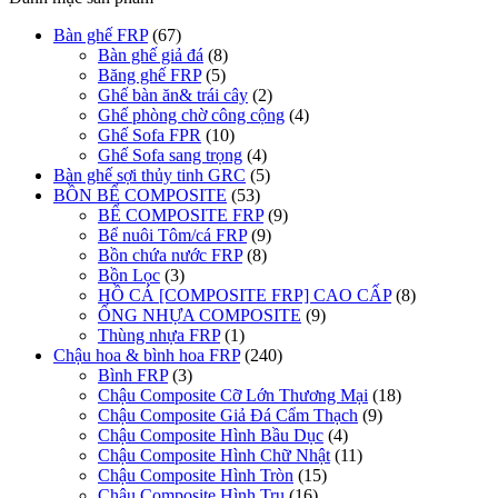
Bàn ghế FRP
(67)
Bàn ghế giả đá
(8)
Băng ghế FRP
(5)
Ghế bàn ăn& trái cây
(2)
Ghế phòng chờ công cộng
(4)
Ghế Sofa FPR
(10)
Ghế Sofa sang trọng
(4)
Bàn ghế sợi thủy tinh GRC
(5)
BỒN BỂ COMPOSITE
(53)
BỂ COMPOSITE FRP
(9)
Bể nuôi Tôm/cá FRP
(9)
Bồn chứa nước FRP
(8)
Bồn Lọc
(3)
HỒ CÁ [COMPOSITE FRP] CAO CẤP
(8)
ỐNG NHỰA COMPOSITE
(9)
Thùng nhựa FRP
(1)
Chậu hoa & bình hoa FRP
(240)
Bình FRP
(3)
Chậu Composite Cỡ Lớn Thương Mại
(18)
Chậu Composite Giả Đá Cẩm Thạch
(9)
Chậu Composite Hình Bầu Dục
(4)
Chậu Composite Hình Chữ Nhật
(11)
Chậu Composite Hình Tròn
(15)
Chậu Composite Hình Trụ
(16)