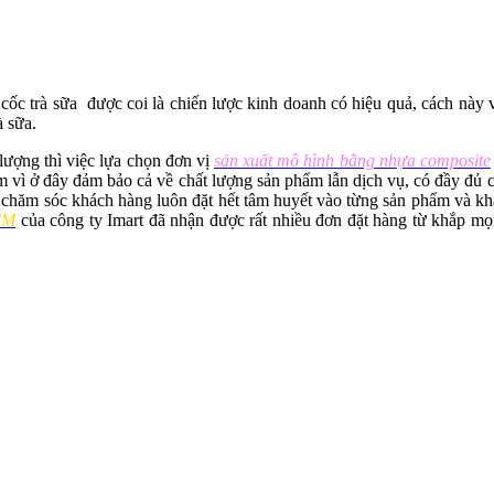
ốc trà sữa được coi là chiến lược kinh doanh có hiệu quả, cách này 
à sữa.
t lượng thì việc lựa chọn đơn vị
sản xuất mô hình bằng nhựa composite
m vì ở đây đảm bảo cả về chất lượng sản phẩm lẫn dịch vụ, có đầy đủ 
n chăm sóc khách hàng luôn đặt hết tâm huyết vào từng sản phẩm và kh
CM
của công ty Imart đã nhận được rất nhiều đơn đặt hàng từ khắp mọi