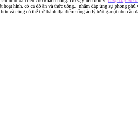
ừ cái nhìn đầu tiên cho khách hàng. Do vậy nên đơn vị
cung cấp mô hì
vật hoạt hình, có cả đồ ăn và thức uống,.. nhằm đáp ứng sự phong phú
 hơn và cũng có thể trở thành địa điểm sống ảo lý tưởng-một nhu cầu đ