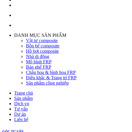
DANH MỤC SẢN PHẨM
Vật tư composite
Bồn bể composite
Hồ bơi composite
Nhà di động
Mô hình FRP
Bàn ghế FRP
Chậu hoa & bình hoa FRP
Điêu khắc & Trang trí FRP
Sản phẩm công nghiệp
Trang chủ
Sản phẩm
Dịch vụ
Tư vấn
Dự án
Liên hệ
GÓC TƯ VẤN