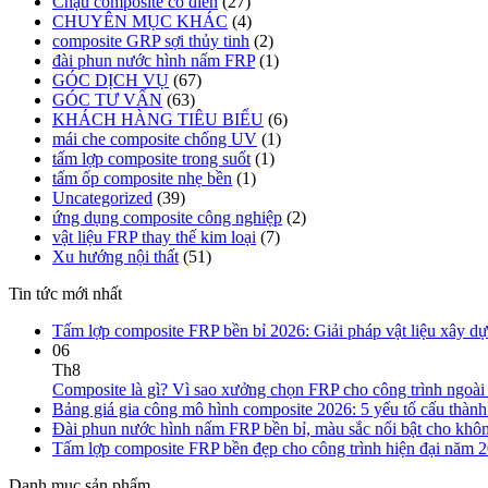
Chậu composite cổ điển
(27)
CHUYÊN MỤC KHÁC
(4)
composite GRP sợi thủy tinh
(2)
đài phun nước hình nấm FRP
(1)
GÓC DỊCH VỤ
(67)
GÓC TƯ VẤN
(63)
KHÁCH HÀNG TIÊU BIỂU
(6)
mái che composite chống UV
(1)
tấm lợp composite trong suốt
(1)
tấm ốp composite nhẹ bền
(1)
Uncategorized
(39)
ứng dụng composite công nghiệp
(2)
vật liệu FRP thay thế kim loại
(7)
Xu hướng nội thất
(51)
Tin tức mới nhất
Tấm lợp composite FRP bền bỉ 2026: Giải pháp vật liệu xây dự
06
Th8
Composite là gì? Vì sao xưởng chọn FRP cho công trình ngoài t
Bảng giá gia công mô hình composite 2026: 5 yếu tố cấu thành c
Đài phun nước hình nấm FRP bền bỉ, màu sắc nổi bật cho khôn
Tấm lợp composite FRP bền đẹp cho công trình hiện đại năm 
Danh mục sản phẩm