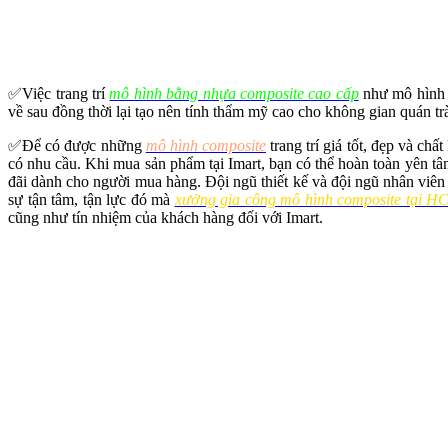
✅
Việc trang trí
mô hình bằng nhựa composite cao cấp
như mô hình c
về sau đồng thời lại tạo nên tính thẩm mỹ cao cho không gian quán tr
✅
Để có được những
mô hình composite
trang trí giá tốt, đẹp và chấ
có nhu cầu. Khi mua sản phẩm tại Imart, bạn có thể hoàn toàn yên tâ
đãi dành cho người mua hàng. Đội ngũ thiết kế và đội ngũ nhân viê
sự tận tâm, tận lực đó mà
xưởng gia công mô hình composite tại H
cũng như tín nhiệm của khách hàng đối với Imart.