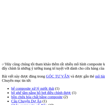
✅
Hãy cùng chúng tôi tham khảo thêm rất nhiều mô hình composite 
đây chính là những ý tưởng trang trí tuyệt vời dành cho cửa hàng của
Bài viết này được đăng trong
GÓC TƯ VẤN
và được gắn thẻ
mô hì
Chuyên mục tin tức
bể composite xử lý nước thải
(1)
bộ ghế tắm nắng hồ bơi điều chỉnh được
(1)
bồn chứa hóa chất bằng composite
(2)
Câu Chuyện Dự Án
(1)